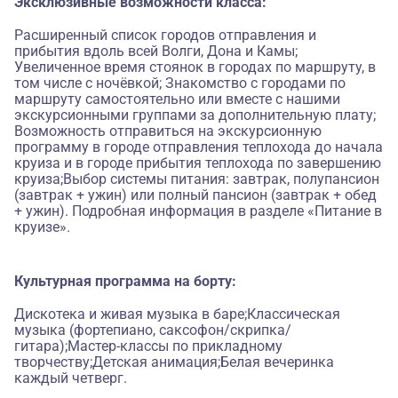
Эксклюзивные возможности класса:
Расширенный список городов отправления и
прибытия вдоль всей Волги, Дона и Камы;
Увеличенное время стоянок в городах по маршруту, в
том числе с ночёвкой; Знакомство с городами по
маршруту самостоятельно или вместе с нашими
экскурсионными группами за дополнительную плату;
Возможность отправиться на экскурсионную
программу в городе отправления теплохода до начала
круиза и в городе прибытия теплохода по завершению
круиза;Выбор системы питания: завтрак, полупансион
(завтрак + ужин) или полный пансион (завтрак + обед
+ ужин). Подробная информация в разделе «Питание в
круизе».
Культурная программа на борту:
Дискотека и живая музыка в баре;Классическая
музыка (фортепиано, саксофон/скрипка/
гитара);Мастер-классы по прикладному
творчеству;Детская анимация;Белая вечеринка
каждый четверг.