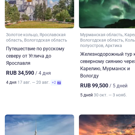
Золотое кольцо
Ярославская
Мурманская область
Каре
область
Вологодская область
Вологодская область
Коль
полуостров
Арктика
Путешествие по русскому
Железнодорожный тур 
северу от Углича до
северному сиянию чере
Ярославля
Карелию, Мурманск и
RUB 34,590
/ 4 дня
Вологду
4 дня
17 авг. — 20 авг.
+2
RUB 99,500
/ 5 дней
5 дней
30 окт. — 3 нояб.