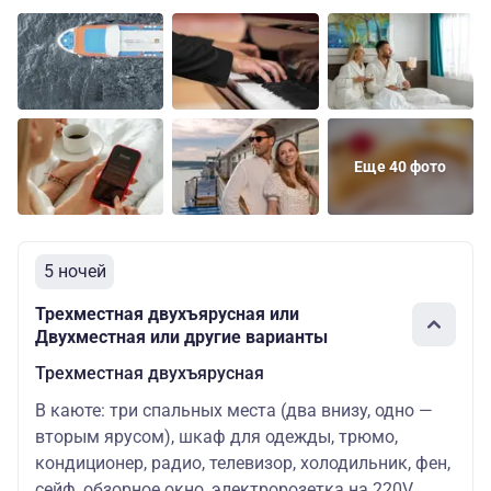
Делюкс с
Основных
Шлюпочная
двуспальной
76200
мест: 2
кроватью
Еще 40 фото
5 ночей
Трехместная двухъярусная или
Двухместная или другие варианты
Трехместная двухъярусная
В каюте: три спальных места (два внизу, одно —
вторым ярусом), шкаф для одежды, трюмо,
кондиционер, радио, телевизор, холодильник, фен,
сейф, обзорное окно, электророзетка на 220V.