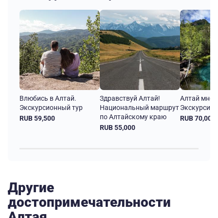
Влюбись в Алтай.
Здравствуй Алтай!
Алтай мног
Экскурсионный тур
Национальный маршрут
Экскурсион
по Алтайскому краю
RUB 59,500
RUB 70,000
RUB 55,000
Другие
достопримечательности
Алтая