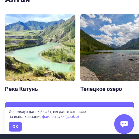
Река Катунь
Телецкое озеро
Смотреть все
Используя данный сайт, вы даете согласие
на использование
файлов куки (cookie)
OK