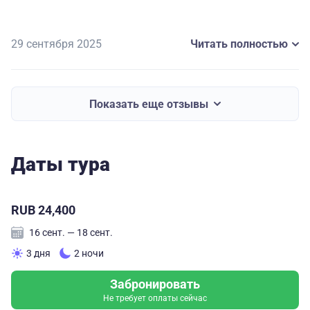
Думаю, что всем нам эти дни знакомства с
Екатеринбургом запомнятся надолго. За что, конечно
же, преогромнейшее спасибо нашему гиду - Татьяне
29 сентября 2025
Читать полностью
Николаевне!
P.S. Хотим в Екатеринбург (Свердловск)!!!
Показать еще отзывы
Даты тура
RUB 24,400
16 сент. — 18 сент.
3 дня
2 ночи
Забронировать
Не требует оплаты сейчас