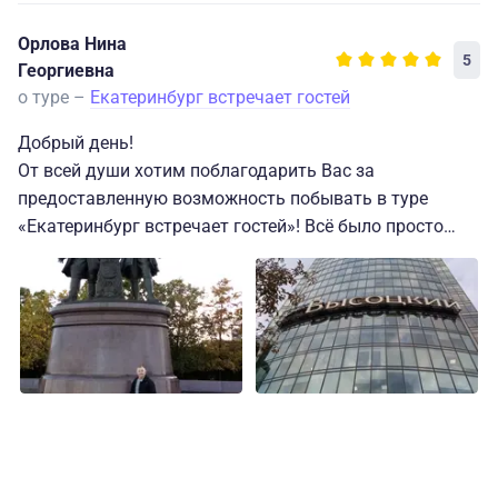
Орлова Нина
5
Георгиевна
о туре –
Екатеринбург встречает гостей
Добрый день!
От всей души хотим поблагодарить Вас за
предоставленную возможность побывать в туре
«Екатеринбург встречает гостей»! Всё было просто
замечательно!
Но особую благодарность мы хотим выразить
экскурсоводу нашей группы Татьяне Николаевне!
Говорить о том, что это - профессионал высокого
класса, значить, ничего не сказать!
Такого знания исторического материала, такой любви
к своему городу и такого умения интересно и
доходчиво преподнести всё это нам - надо ещё
поискать!! (и… найдётся ли ?)