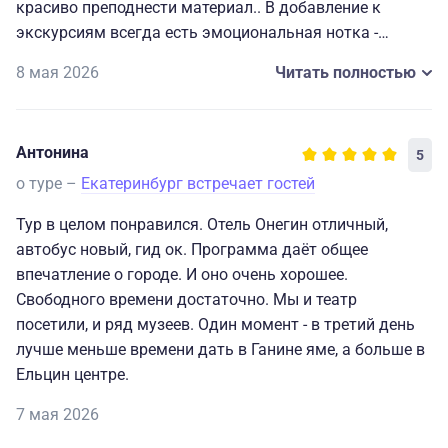
красиво преподнести материал.. В добавление к
экскурсиям всегда есть эмоциональная нотка -
фильм, песня. Я влюбилась в Екатеринбург. Мне даже
8 мая 2026
Читать полностью
показалось, что город в плане туризма "не раскручен".
Есть ещё много чего, что можно посмотреть.
Обязательно вернусь.
Антонина
5
Отдельно хочется сказать об отеле Онегин. Красиво,
гостеприимно, шикарный вид из окна номера, а
о туре –
Екатеринбург встречает гостей
панорамный ресторан - это просто песня!
Тур в целом понравился. Отель Онегин отличный,
автобус новый, гид ок. Программа даёт общее
впечатление о городе. И оно очень хорошее.
Свободного времени достаточно. Мы и театр
посетили, и ряд музеев. Один момент - в третий день
лучше меньше времени дать в Ганине яме, а больше в
Ельцин центре.
7 мая 2026