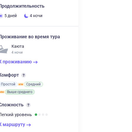
Продолжительность
5 дней
4 ночи
Проживание во время тура
Каюта
4 ночи
К проживанию
Комфорт
Простой
Средний
Выше среднего
Сложность
Легкий
уровень
К маршруту