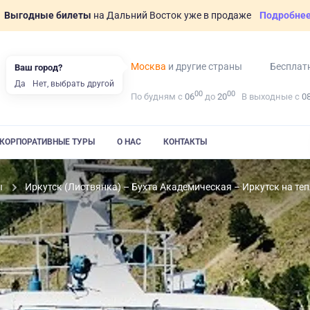
Выгодные билеты
на Дальний Восток уже в продаже
Подробне
Москва
и другие страны
Бесплат
Ваш город?
Да
Нет, выбрать другой
00
00
По будням с
06
до
20
В выходные с
0
КОРПОРАТИВНЫЕ ТУРЫ
О НАС
КОНТАКТЫ
ы
Иркутск (Листвянка) – Бухта Академическая – Иркутск на те