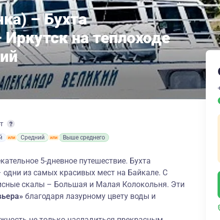
ка) – Бухта
 Иркутск на теплоходе
кий
рт
й
Средний
Выше среднего
кательное 5-дневное путешествие. Бухта
– одни из самых
красивых мест на Байкале
. С
исные скалы – Большая и Малая Колокольня. Эти
ьера»
благодаря лазурному цвету воды и
ожность не только насладиться прекрасным