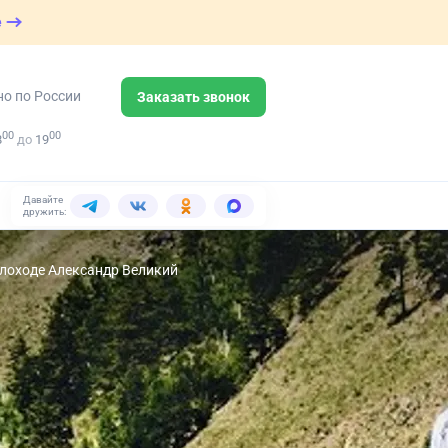
е
но по России
Заказать звонок
00
00
8
до
19
Давайте
дружить:
плоходе Александр Великий