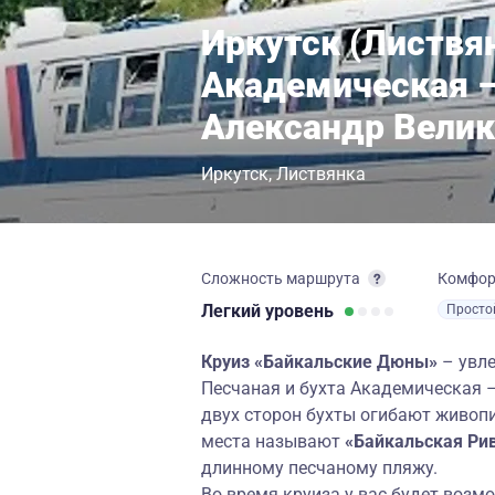
Иркутск (Листвян
Академическая –
Александр Вели
Иркутск
Листвянка
Сложность маршрута
Комфо
Легкий
уровень
Просто
Круиз «Байкальские Дюны»
– увле
Песчаная и бухта Академическая 
двух сторон бухты огибают живоп
места называют
«Бай
кальская
Рив
длинному песчаному пляжу.
Во время круиза у вас будет возм