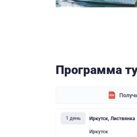
Программа т
Получи
1 день
Иркутск, Листвянка
Иркутск