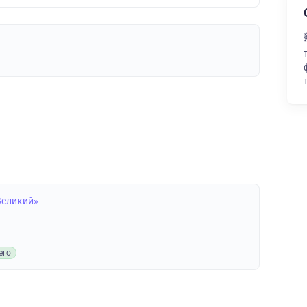
Великий»
его