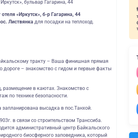
«Иркутск», бульвар Гагарина, 44
у
отеля «Иркутск», б-р Гагарина, 44
пос. Листвянка
для посадки на теплоход.
айкальскому тракту – Ваша финишная прямая
По дороге – знакомство с гидом и первые факты
д, размещение в каютах. Знакомство с
аж по технике безопасности.
а запланирована высадка в пос.Танхой.
903г. в связи со строительством Транссиба.
ходится административный центр Байкальского
риродного биосферного заповедника, который