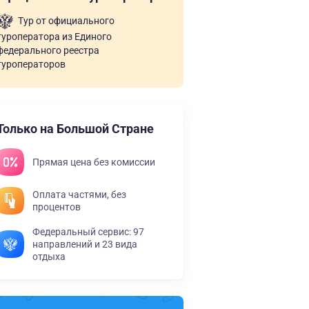
Тур от официального
туроператора из Единого
федерального реестра
туроператоров
Только на Большой Стране
Прямая цена без комиссии
Оплата частями, без
процентов
Федеральный сервис: 97
направлений и 23 вида
отдыха