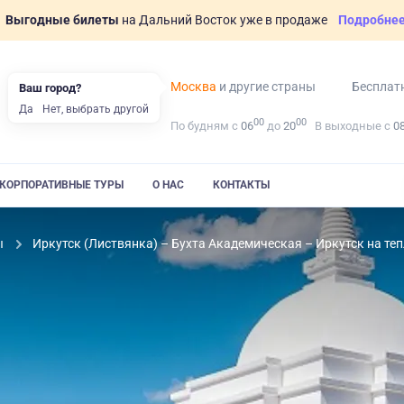
Выгодные билеты
на Дальний Восток уже в продаже
Подробне
Москва
и другие страны
Бесплат
Ваш город?
Да
Нет, выбрать другой
00
00
По будням с
06
до
20
В выходные с
0
КОРПОРАТИВНЫЕ ТУРЫ
О НАС
КОНТАКТЫ
ы
Иркутск (Листвянка) – Бухта Академическая – Иркутск на те