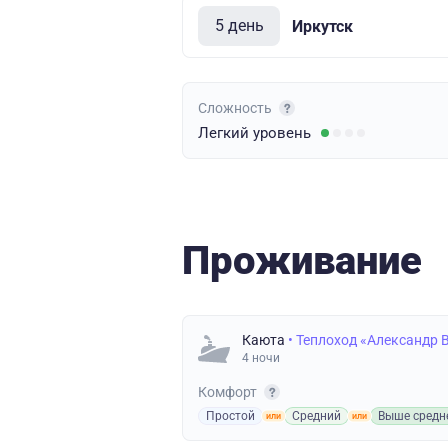
5 день
Иркутск
Сложность
Легкий
уровень
Проживание
Каюта
• Теплоход «Александр 
4 ночи
Комфорт
Простой
Средний
Выше средн