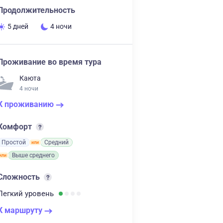
Продолжительность
5 дней
4 ночи
Проживание во время тура
Каюта
4 ночи
К проживанию
Комфорт
Простой
Средний
Выше среднего
Сложность
Легкий
уровень
К маршруту