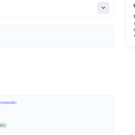
Великий»
его