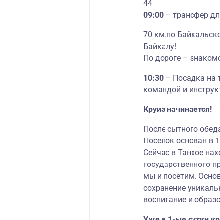
44
09:00
– трансфер дл
70 км.по Байкальск
Байкалу!
По дороге – знакомс
10:30
– Посадка на 
командой и инструкт
Круиз начинается!
После сытного обед
Поселок основан в 1
Сейчас в Танхое на
государственного п
мы и посетим. Осно
сохранение уникаль
воспитание и образо
Уже в 1-ые сутки кр