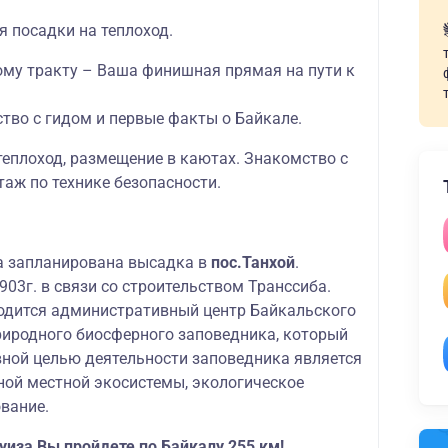
я посадки на теплоход.
ому тракту – Ваша финишная прямая на пути к
тво с гидом и первые факты о Байкале.
теплоход, размещение в каютах. Знакомство с
аж по технике безопасности.
а запланирована высадка в
пос.Танхой
.
903г. в связи со строительством Транссиба.
ходится административный центр Байкальского
риродного биосферного заповедника, который
вной целью деятельности заповедника является
ной местной экосистемы, экологическое
вание.
уиза Вы пройдете по Байкалу 255 км!