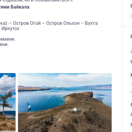
тями Байкала
.
ка) – Остров Огой – Остров Ольхон – Бухта
 Иркутск
ремени.
ени.