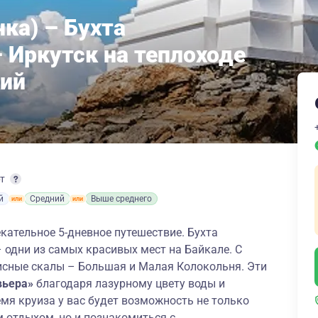
ка) – Бухта
 Иркутск на теплоходе
кий
рт
й
Средний
Выше среднего
кательное 5-дневное путешествие. Бухта
 одни из самых красивых мест на Байкале. С
исные скалы – Большая и Малая Колокольня. Эти
вьера»
благодаря лазурному цвету воды и
емя круиза у вас будет возможность не только
отдыхом, но и познакомиться с