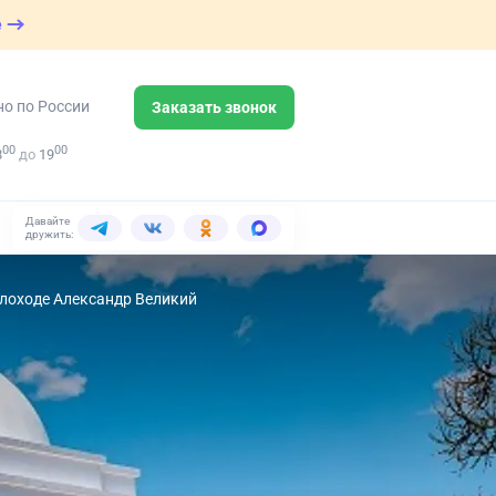
е
но по России
Заказать звонок
00
00
8
до
19
Давайте
дружить:
плоходе Александр Великий