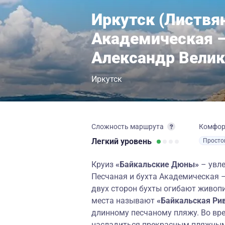
Иркутск (Листвян
Академическая –
Александр Вели
Иркутск
Сложность маршрута
Комфо
Легкий
уровень
Просто
Круиз
«Байкальские Дюны»
– увле
Песчаная и бухта Академическая –
двух сторон бухты огибают живоп
места называют
«Байкальская Ри
длинному песчаному пляжу.
Во вр
насладиться прекрасным пляжным 