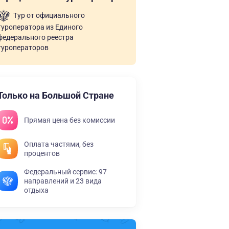
Тур от официального
туроператора из Единого
федерального реестра
туроператоров
Только на Большой Стране
Прямая цена без комиссии
Оплата частями, без
процентов
Федеральный сервис: 97
направлений и 23 вида
отдыха