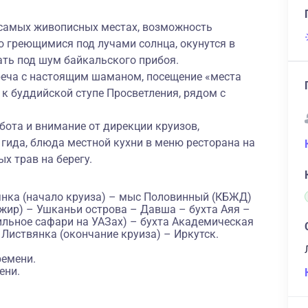
 самых живописных местах, возможность
о греющимися под лучами солнца, окунутся в
ать под шум байкальского прибоя.
еча с настоящим шаманом, посещение «места
к буддийской ступе Просветления, рядом с
.
бота и внимание от дирекции круизов,
гида, блюда местной кухни в меню ресторана на
ых трав на берегу.
янка (начало круиза) – мыс Половинный (КБЖД)
ужир) – Ушканьи острова – Давша – бухта Аяя –
ильное сафари на УАЗах) – бухта Академическая
 Листвянка (окончание круиза) – Иркутск.
ремени.
ени.