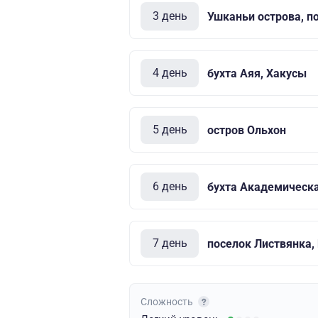
3 день
Ушканьи острова, п
4 день
бухта Аяя, Хакусы
5 день
остров Ольхон
6 день
бухта Академическ
7 день
поселок Листвянка,
Сложность