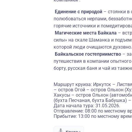
Единение с природой
– стоянки в
полюбоваться нерпами, беззаботн
горячие источники и помедитиров
Магические места
Байкала
– встр
силы» на скале Шаманка и подъем 
которой люди очищаются духовно
Байкальское гостеприимство
– за
путешествия в компании опытного 
борту, русская баня и чай из таежн
Маршрут круиза: Иркутск – Листв
– остров Огой – остров Ольхон (Х
Хакусы – остров Ольхон (автомоб
(бухта Песчаная, бухта Бабушка) –
Дата начала тура: 31.05.2026.
Отправление: 08:00 по местному в
Прибытие: 13:00 по местному врем
Круизы