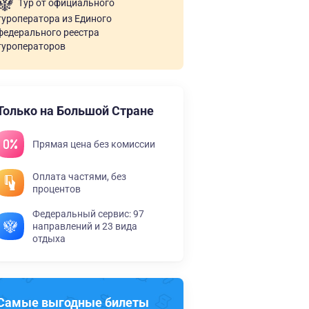
Тур от официального
туроператора из Единого
федерального реестра
туроператоров
Только на Большой Стране
Прямая цена без комиссии
Оплата частями, без
процентов
Федеральный сервис: 97
направлений и 23 вида
отдыха
Самые выгодные билеты