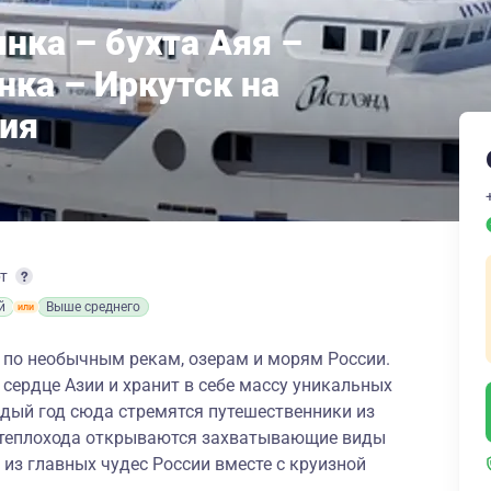
нка – бухта Аяя –
нка – Иркутск на
ия
рт
й
Выше среднего
по необычным рекам, озерам и морям России.
сердце Азии и хранит в себе массу уникальных
ждый год сюда стремятся путешественники из
ы теплохода открываются захватывающие виды
о из главных чудес России вместе с круизной