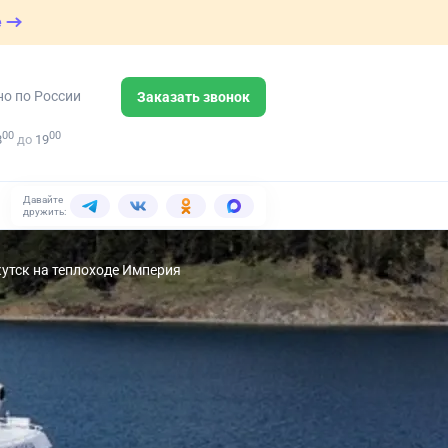
е
но по России
Заказать звонок
00
00
8
до
19
Давайте
дружить:
кутск на теплоходе Империя