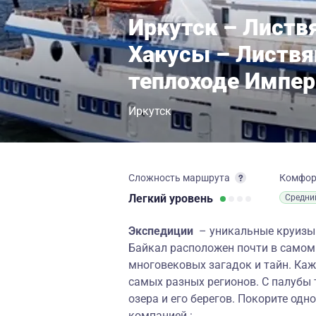
Иркутск – Листвя
Хакусы – Листвя
теплоходе Импер
Иркутск
Сложность маршрута
Комфо
Легкий
уровень
Средни
Экспедиции
– уникальные круизы 
Байкал расположен почти в самом 
многовековых загадок и тайн. Ка
самых разных регионов. С палуб
озера и его берегов. Покорите одн
компанией :