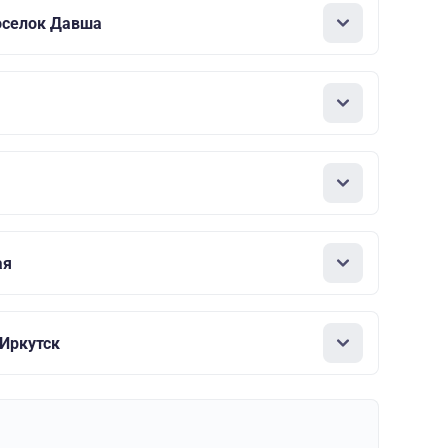
оселок Давша
ая
 Иркутск