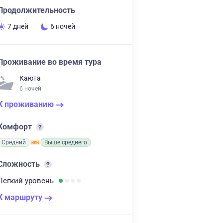
Продолжительность
7 дней
6 ночей
Проживание во время тура
Каюта
6 ночей
К проживанию
Комфорт
Средний
Выше среднего
Сложность
Легкий
уровень
К маршруту