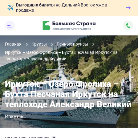
Выгодные билеты
на Дальний Восток уже в
продаже
Главная
Круизы
Речные круизы
Иркутск – Озеро Фролиха – Бухта Песчаная Иркутск на
теплоходе Александр Великий
Иркутск – Озеро Фролиха –
Бухта Песчаная Иркутск на
теплоходе Александр Великий
Иркутск