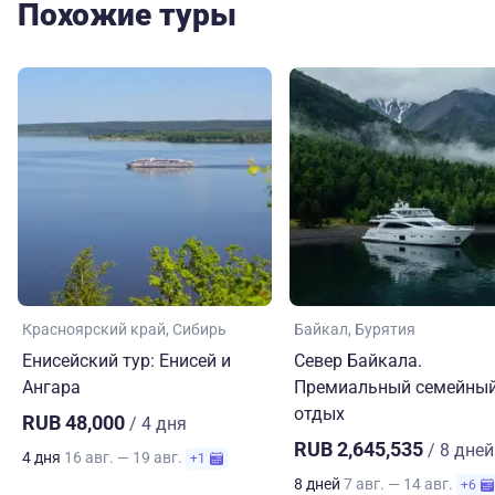
Похожие туры
Красноярский край
Сибирь
Байкал
Бурятия
Енисейский тур: Енисей и
Север Байкала.
Ангара
Премиальный семейны
отдых
RUB 48,000
/ 4 дня
RUB 2,645,535
/ 8 дней
4 дня
16 авг. — 19 авг.
+1
8 дней
7 авг. — 14 авг.
+6