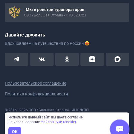
Мы в реестре туроператоров
ООО «Большая Страна» РТО 020723
Давайте дружить
Вдохновляем на путешествия
по России
Пользовательское соглашение
Политика конфиденциальности
© 2016—2026 ООО «Большая Страна». ИНН/КПП
5908078160/590801001 ОГРН 1185958020533
Используя данный сайт, вы даете согласие
Номер в реестре Роскомнадзора № 59-18-006319 (Приказ № 321 от
на использование
файлов куки (cookie)
11.10.2018)
Полное или частичное копирование изображений и текстов возможно
OK