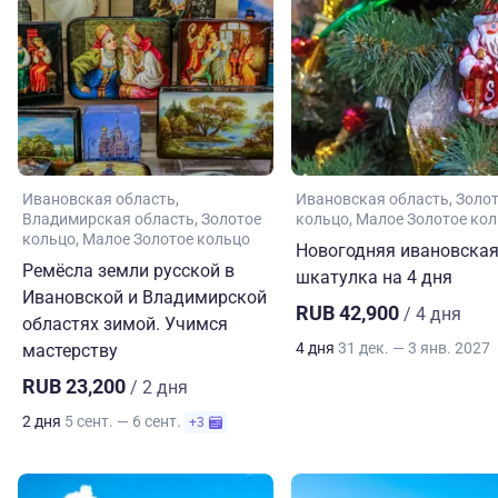
Ивановская область
Ивановская область
Золо
Владимирская область
Золотое
кольцо
Малое Золотое ко
кольцо
Малое Золотое кольцо
Новогодняя ивановска
Ремёсла земли русской в
шкатулка на 4 дня
Ивановской и Владимирской
RUB 42,900
/ 4 дня
областях зимой. Учимся
4 дня
31 дек. — 3 янв. 2027
мастерству
RUB 23,200
/ 2 дня
2 дня
5 сент. — 6 сент.
+3