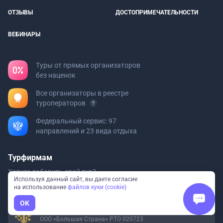
ОТЗЫВЫ
ДОСТОПРИМЕЧАТЕЛЬНОСТИ
ВЕБИНАРЫ
Туры от прямых организаторов
без наценок
Все организаторы в реестре
туроператоров
Федеральный сервис: 97
направлений и 23 вида отдыха
Турфирмам
Хотите добавить свой тур?
Используя данный сайт, вы даете согласие
Пишите на
org@bolshayastrana.com
на использование
файлов куки (cookie)
OK
Мы в реестре туроператоров
ООО «Большая Страна» РТО 020723