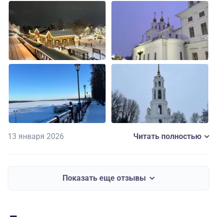
Светлана. Экскурсии очень душевные, включали и
исторические факты и современный устрой городов.
Гостиница в Иваново – Сосновый бор – очень
хорошая, с вкусными завтраками по системе
шведский стол. Обеды по маршруту тоже очень
вкусные.
По самой организации тура могу сказать, что всё
было быстро качественно, учитывая наши пожелания.
Несомненно буду обращаться к туроператору ещё раз,
а также рекомендовать друзьям и знакомым.
13 января 2026
Читать полностью
Показать еще отзывы