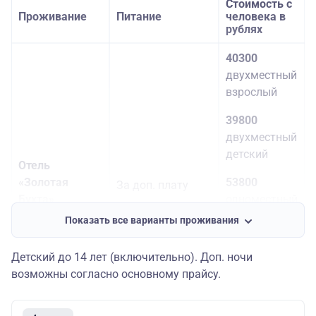
Стоимость с
Проживание
Питание
человека в
рублях
40300
двухместный
взрослый
39800
двухместный
детский
Отель
«Золотая
53800
За доп. плату
Бухта»
одноместный
по желанию на
стандарт
Показать все варианты проживания
(2,1 км до
месте
места посадки)
37000
Детский до 14 лет (включительно). Доп. ночи
трехместное
возможны согласно основному прайсу.
размещение
36500