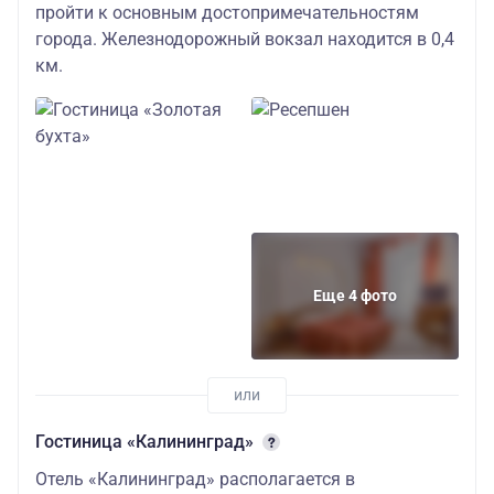
27300
пройти к основным достопримечательностям
трехместное
города. Железнодорожный вокзал находится в 0,4
размещение
км.
детский
57800
двухместный
стандарт
взрослый
57300
двухместный
Еще 4 фото
стандарт детски
63600
двухместная
Отель
студия взрослы
«Москва» 4*
Гостиница «Калининград»
63100
Завтраки
Центр города
включены
Отель «Калининград» располагается в
двухместная