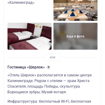
студия детский
72700
Отель «Турист»
3*
Завтрак включен
одноместный
(центр города)
стандарт
47100
Еще 6 фото
трехместная
студия взрослы
46600
трехместная
студия детский
Гостиница «Шерлок»
50900
«Отель Шерлок» располагается в самом центре
двухместная
Калининграде. Рядом с отелем — храм Христа
студия взрослы
Спасителя, площадь Победы, скульптура
Борющиеся зубры, Музей янтаря.
50400
двухместная
Инфраструктура: бесплатный Wi-Fi, бесплатная