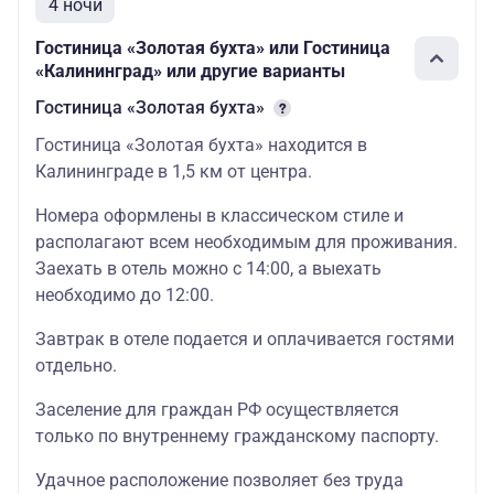
4 ночи
трехместное
размещение
Гостиница «Золотая бухта» или Гостиница
детский
«Калининград» или другие варианты
Гостиница «Золотая бухта»
33100
двухместный
Гостиница «Золотая бухта» находится в
взрослый
Калининграде в 1,5 км от центра.
32600
Номера оформлены в классическом стиле и
двухместный
располагают всем необходимым для проживания.
детский
Заехать в отель можно с 14:00, а выехать
необходимо до 12:00.
Хостел-отель
44100
За доп. плату
«Подмосковье»
одноместный
Завтрак в отеле подается и оплачивается гостями
(центр города)
по желанию на
стандарт
отдельно.
(* все удобства
месте
в номере)
27800
Заселение для граждан РФ осуществляется
трехместное
только по внутреннему гражданскому паспорту.
размещение
Удачное расположение позволяет без труда