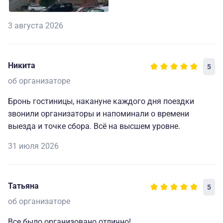
трехместный
взрослый
3 августа 2026
37400
трехместный
детский
Никита
5
об организаторе
Отель «IBIS» 3*
За доп. плату
Под запрос.
Динамическое
Бронь гостиницы, накануне каждого дня поездки
(200 метров от
по желанию на
ценообразовани
звонили организаторы и напоминали о времени
места посадки)
месте
выезда и точке сбора. Всё на высшем уровне.
31 июля 2026
Татьяна
5
об организаторе
Все было организовано отлично!