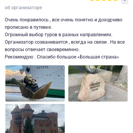
центр)
50500
об организаторе
трехместный
взрослый
Очень понравилось , все очень понятно и доходчиво
прописано в путевке.
50000
Огромный выбор туров в разных направлениях.
трехместный
Организатор созванивается , всегда на связи . На все
детский
вопросы отвечает своевременно.
Рекомендую . Спасибо большое «Большая страна»
43000
двухместный
взрослый
42500
двухместный
Отель «Маяк»
За доп. плату
детский
3*
по желанию на
63000
(центральная
месте
одноместный
часть города)
37900