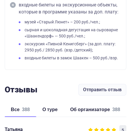
центр)
стандарт
входные билеты на экскурсионные объекты,
которые в программе указаны за доп. плату:
48500
трехместная
музей «Старый Люнет» – 200 руб./чел.;
студия взрослый
сырная и шоколадная дегустация на сыроварне
«Шаакендорф» — 500 руб./чел.;
48000
экскурсия «Пивной Кенигсберг» (за доп. плату:
трехместная
2950 руб./ 2850 руб. (взр./детский);
студия детский
входные билеты в замок Шаакен – 500 руб./взр.
53600
двухместный
взрослый
Отзывы
Отправить отзыв
53100
Отель
двухместный
«Чайковский»
детский
Все
388
о туре
об организаторе
388
4*
Завтрак включен
63000
(исторический
одноместный
Татьяна
5