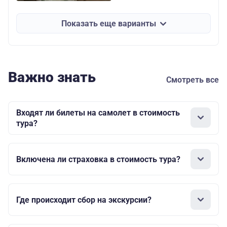
взр с завтраком
Показать еще варианты
56400
двухместная
студия бизнес
дет. с завтраком
Важно знать
Смотреть все
71500
одноместный
бизнес с
Входят ли билеты на самолет в стоимость
завтраком
тура?
42500
двухместный
Включена ли страховка в стоимость тура?
взрослый
42000
Где происходит сбор на экскурсии?
двухместный
детский
Отель