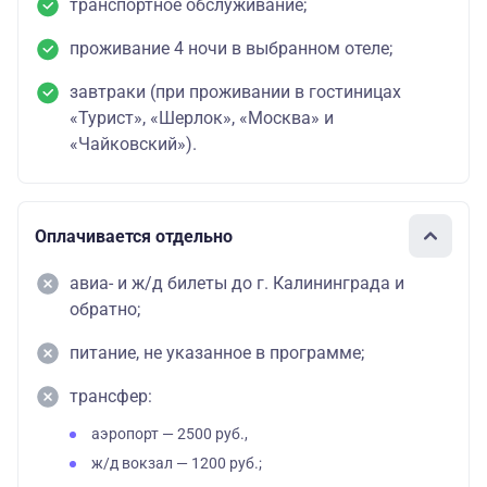
транспортное обслуживание;
по желанию на
одноместный
(2,5 км до
месте
места посадки)
проживание 4 ночи в выбранном отеле;
38900
трехместное раз
завтраки (при проживании в гостиницах
ние взрослый
«Турист», «Шерлок», «Москва» и
«Чайковский»).
38400
трехместная раз
ние детский
Оплачивается отдельно
52300
двухместная
авиа- и ж/д билеты до г. Калининграда и
студия взрослы
обратно;
51800
питание, не указанное в программе;
двухместная
трансфер:
Отель «Чайка»
студия детский
За доп. плату
4*
аэропорт — 2500 руб.,
75500
по желанию на
ж/д вокзал — 1200 руб.;
(исторический
одноместный
месте