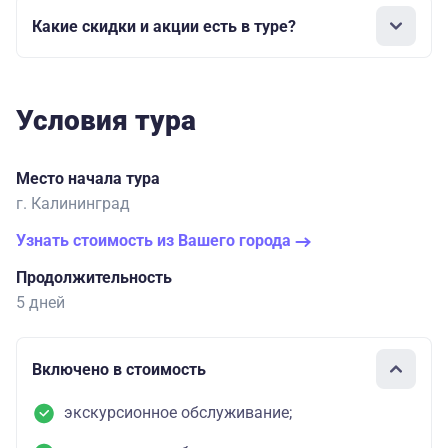
4 завтрака
«Шерлок»
45500
Какие скидки и акции есть в туре?
одноместный
континентальный
(центр) 1,5 км
от места
37300
посадки
трехместное раз
Условия тура
ние взрослый
36800
Место начала тура
трехместная раз
г. Калининград
ние детский
Узнать стоимость из Вашего города
40700
Продолжительность
двухместный
5 дней
взрослый
40200
Включено в стоимость
двухместный
детский
Отель
экскурсионное обслуживание;
За доп. плату
«Берлин»
53500