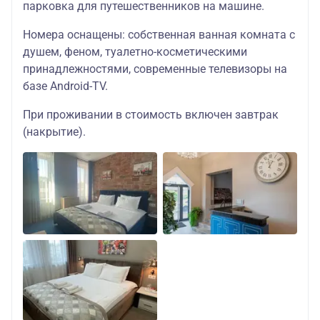
студия детский
парковка для путешественников на машине.
55700
Номера оснащены: собственная ванная комната с
одноместный
душем, феном, туалетно-косметическими
стандарт
принадлежностями, современные телевизоры на
базе Android-TV.
47500
трехместная
При проживании в стоимость включен завтрак
студия взрослый
(накрытие).
Отель
47000
«Калининград»
трехместная
За доп. плату
3*
студия детский
по желанию на
(центр) место
Категория бизне
месте
посадки
номеров с
завтраками:
56900
двухместная
студия бизнес