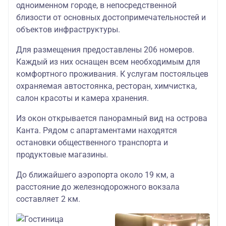
одноименном городе, в непосредственной
студия детский
Место посадки
близости от основных достопримечательностей и
№2
61200
объектов инфраструктуры.
одноместный
Для размещения предоставлены 206 номеров.
стандарт
Каждый из них оснащен всем необходимым для
55100
комфортного проживания. К услугам постояльцев
трехместная
охраняемая автостоянка, ресторан, химчистка,
студия взрослы
салон красоты и камера хранения.
54600
Из окон открывается панорамный вид на острова
трехместная
Канта. Рядом с апартаментами находятся
студия детский
остановки общественного транспорта и
продуктовые магазины.
50500
двухместная
До ближайшего аэропорта около 19 км, а
студия взрослы
расстояние до железнодорожного вокзала
составляет 2 км.
50000
двухместная