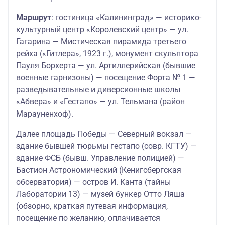
Маршрут
: гостиница «Калининград» — историко-
культурный центр «Королевский центр» — ул.
Гагарина — Мистическая пирамида третьего
рейха («Гитлера», 1923 г.), монумент скульптора
Пауля Борхерта — ул. Артиллерийская (бывшие
военные гарнизоны) — посещение Форта № 1 —
разведывательные и диверсионные школы
«Абвера» и «Гестапо» — ул. Тельмана (район
Марауненхоф).
Далее площадь Победы — Северный вокзал —
здание бывшей тюрьмы гестапо (совр. КГТУ) —
здание ФСБ (бывш. Управление полицией) —
Бастион Астрономический (Кенигсбергская
обсерватория) — остров И. Канта (тайны
Лаборатории 13) — музей бункер Отто Ляша
(обзорно, краткая путевая информация,
посещение по желанию, оплачивается