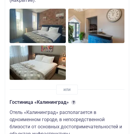
(накрытие).
трехместное
размещение
детский
63400
двухместная
студия
взрослый
62900
двухместная
студия
детский
85600
Гостиница «Калининград»
одноместный
Отель «Калининград» располагается в
одноименном городе, в непосредственной
57200
близости от основных достопримечательностей и
трехместная
объектов инфраструктуры.
студия