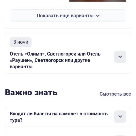
«Берлин»
двухместный
детский
Показать еще варианты
+
отель в
Светлогорске
76100
За доп плату
одноместный
(Раушен,
стандарт
3 ночи
Универсал,
по желанию на
Олимп, Волна и
месте
50100
Отель «Олимп», Светлогорск или Отель
др.)
«Раушен», Светлогорск или другие
трехместное
варианты
размещение
по запросу
взрослый
возможны
апартаменты
49600
Важно знать
Смотреть все
трехместное
размещение
детский
Входят ли билеты на самолет в стоимость
тура?