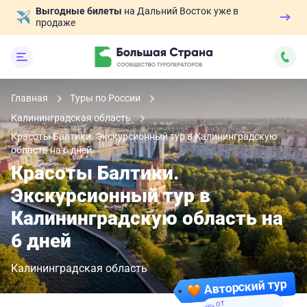
Выгодные билеты
на Дальний Восток уже в
продаже
Главная
Туры по России
Калининградская область
Красоты Балтики. Экскурсионный тур в Калининградскую
область на 6 дней
Красоты Балтики.
Экскурсионный тур в
Калининградскую область на
6 дней
Калининградская область
Авторский тур
от