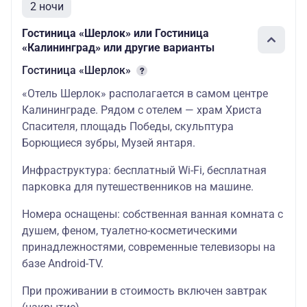
2 ночи
детский
Гостиница «Шерлок» или Гостиница
54600
«Калининград» или другие варианты
двухместный
Гостиница «Шерлок»
взрослый
«Отель Шерлок» располагается в самом центре
Отель
54100
Калининграде. Рядом с отелем — храм Христа
«Шерлок»
двухместный
Спасителя, площадь Победы, скульптура
детский
Борющиеся зубры, Музей янтаря.
+
отель в
Светлогорске
76100
Инфраструктура: бесплатный Wi-Fi, бесплатная
одноместный
2 завтрака
парковка для путешественников на машине.
(Раушен,
стандарт
Универсал,
континентальный
Номера оснащены: собственная ванная комната с
Олимп, Волна и
51000
душем, феном, туалетно-косметическими
др.)
трехместное
принадлежностями, современные телевизоры на
размещение
базе Android-TV.
по запросу
взрослый
возможны
При проживании в стоимость включен завтрак
апартаменты
50500