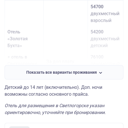
54700
двухместный
взрослый
Отель
54200
«Золотая
двухместный
Бухта»
детский
+
отель в
76100
За доп плату
Светлогорске
одноместный
стандарт
Показать все варианты проживания
по желанию на
(Раушен,
месте
Универсал,
51100
Детский до 14 лет (включительно). Доп. ночи
Олимп, Волна и
трехместное
возможны согласно основного прайса.
др.)
размещение
взрослый
Отель для размещения в Светлогорске указан
по запросу
ориентировочно, уточняйте при бронировании.
возможны
50600
апартаменты
трехместное
размещение