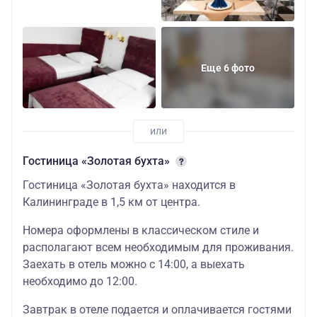
одноместный
бизнес с
завтраком
Еще 6 фото
59900
трехместная
студия
бизнес взр. с
завтраком
Гостиница «Золотая бухта»
59400
Гостиница «Золотая бухта» находится в
трехместная
Калининграде в 1,5 км от центра.
студия
бизнес дет. с
Номера оформлены в классическом стиле и
завтраком
располагают всем необходимым для проживания.
Заехать в отель можно с 14:00, а выехать
66700
необходимо до 12:00.
двухместный
Отель
взрослый
Завтрак в отеле подается и оплачивается гостями