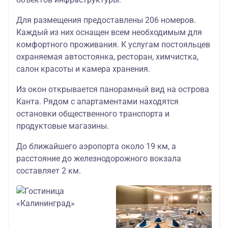
взрослый,
Для размещения предоставлены 206 номеров.
Каждый из них оснащен всем необходимым для
56800
комфортного проживания. К услугам постояльцев
трехместная
Отель
охраняемая автостоянка, ресторан, химчистка,
студия
«Калининград»
салон красоты и камера хранения.
детский
3*
Из окон открывается панорамный вид на острова
67800
+
отель в
За доп плату
Канта. Рядом с апартаментами находятся
двухместная
Светлогорске
остановки общественного транспорта и
студия
шведский стол
(Раушен,
продуктовые магазины.
бизнес взр. с
Универсал,
завтраком
по желанию на
До ближайшего аэропорта около 19 км, а
Олимп, Волна и
месте
расстояние до железнодорожного вокзала
67300
др.)
составляет 2 км.
двухместная
по запросу
студия
возможны
бизнес дет. с
апартаменты
завтраком
88200