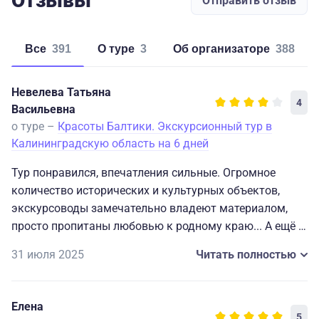
Отзывы
Отправить отзыв
Все
391
о туре
3
об организаторе
388
Невелева Татьяна
4
Васильевна
о туре –
Красоты Балтики. Экскурсионный тур в
Калининградскую область на 6 дней
Тур понравился, впечатления сильные. Огромное
количество исторических и культурных объектов,
экскурсоводы замечательно владеют материалом,
просто пропитаны любовью к родному краю... А ещё -
мы просто потрясены количеством зелени в
31 июля 2025
Читать полностью
Калининграде, в Светлогорске, уровнем заботы о
парках, скверах, о насаждениях вдоль дорог...
Спасибо!
Елена
5