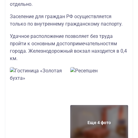
«Москва» 4*
отдельно.
66200
+
отель в
двухместный
Заселение для граждан РФ осуществляется
Светлогорске
детский
только по внутреннему гражданскому паспорту.
(Раушен,
87000
Удачное расположение позволяет без труда
Завтраки
Универсал,
включены
одноместный
пройти к основным достопримечательностям
Олимп, Волна и
города. Железнодорожный вокзал находится в 0,4
60600
др.)
км.
трехместный
по запросу
взрослый
возможны
60100
апартаменты
трехместный
детский
54600
двухместный
Еще 4 фото
взрослый
Отель
54100