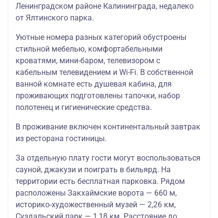
районе «Обертайх».
Ленинградском районе Калининграда, недалеко
от Ялтинского парка.
Гостиница
«Калининград***»
Уютные номера разных категорий обустроены
стильной мебелью, комфортабельными
Завтрак входит в стоимость
кроватями, мини-баром, телевизором с
тура (шведский стол)
кабельным телевидением и Wi-Fi. В собственной
стандарт/студия
ванной комнате есть душевая кабина, для
51 
Исторический центр города,
37 500/47 000
проживающих подготовлены тапочки, набор
в шаговой доступности от
полотенец и гигиенические средства.
основных его
достопримечательностей –
В проживание включен континентальный завтрак
Рыбной деревни, острова
из ресторана гостиницы.
Канта, музея Янтаря.
За отдельную плату гости могут воспользоваться
Гостиница «Москва»
сауной, джакузи и поиграть в бильярд. На
территории есть бесплатная парковка. Рядом
Завтрак входит в стоимость
расположены Закхаймские ворота — 660 м,
тура (шведский стол)
историко-художественный музей — 2,26 км,
Суздальский парк — 1,18 км. Расстояние до
Одна из самых крупных и