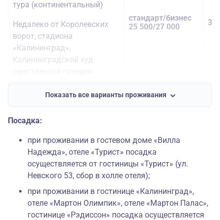
тура (континентальный)
стандарт/бизнес
38 
Недалеко от Королевских
25 500/27 000
ворот, стадиона
«Калининград»,
Калининградской худ
ожественной галереи
Гостевой дом «Вилла
Показать все варианты проживания
Надежда»
Посадка:
Организация доставки
питания (завтрак)
стандарт/
при проживании в гостевом доме «Вилла
улучшенный
40 
Надежда», отеле «Турист» посадка
Эта вилла располагается в
30 000/31 500
осуществляется от гостиницы «Турист» (ул.
3 км от центра города.
Невского 53, сбор в холле отеля);
Рядом с виллой — Площадь
Бисмарка, Ботанический
при проживании в гостинице «Калининград»,
сад и Росгартенские ворота.
отеле «Мартон Олимпик», отеле «Мартон Палас»,
гостинице «Рэдиссон» посадка осуществляется