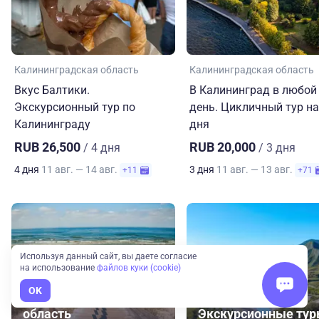
Калининградская область
Калининградская область
Вкус Балтики.
В Калининград в любой
Экскурсионный тур по
день. Цикличный тур на
Калининграду
дня
RUB 26,500
RUB 20,000
/ 4 дня
/ 3 дня
4 дня
11 авг. — 14 авг.
3 дня
11 авг. — 13 авг.
+11
+71
Используя данный сайт, вы даете согласие
на использование
файлов куки (cookie)
OK
Калининградская
область
Экскурсионные ту