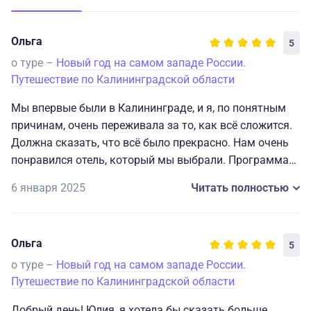
Ольга
5
о туре –
Новый год на самом западе России.
Путешествие по Калининградской области
Мы впервые были в Калининграде, и я, по понятным
причинам, очень переживала за то, как всё сложится.
Должна сказать, что всё было прекрасно. Нам очень
понравился отель, который мы выбрали. Программа
экскурсий очень насыщенная, и это здорово. Нам
6 января 2025
Читать полностью
чрезвычайно понравился наш гид Александр —
человек, абсолютно влюблённый в свою работу.
Банкет в новогоднюю ночь — супер! Отдельное
Ольга
5
спасибо суперведущей Оксане. 💞❤️
о туре –
Новый год на самом западе России.
Путешествие по Калининградской области
Добрый день! Юлия, я хотела бы сказать больше