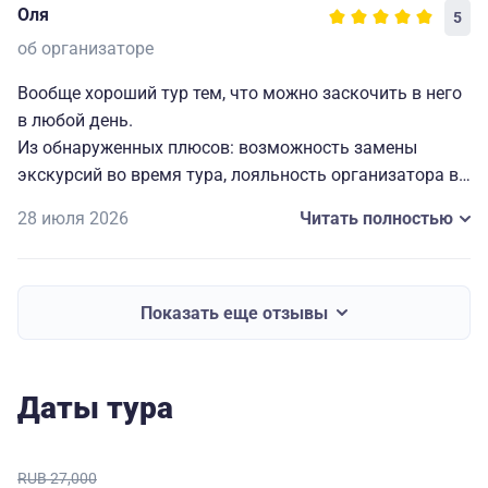
Оля
5
об организаторе
Вообще хороший тур тем, что можно заскочить в него
в любой день.
Из обнаруженных плюсов: возможность замены
экскурсий во время тура, лояльность организатора в
срокам оплаты.
28 июля 2026
Читать полностью
Людмила-Люся - кайфовый гид, водитель автобуса
Евгения - самый красивый водитель Калининграда и
области, в Шаакене у гидов прикольная программа
(особо впечатлительным рекомендую не ходить на
Показать еще отзывы
экскурсию в пыточный подвал).
Даты тура
RUB 27,000