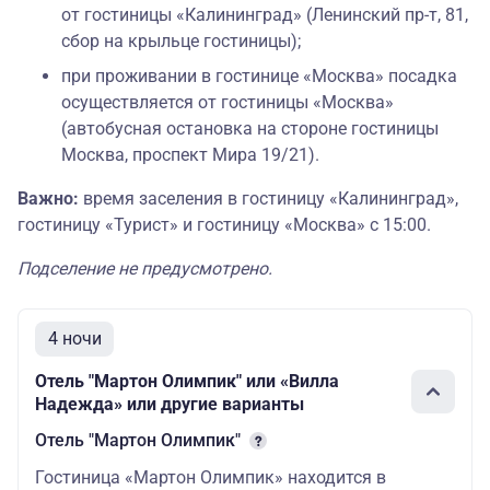
Отель «Мартон Палас****»
от гостиницы «Калининград» (Ленинский пр-т, 81,
сбор на крыльце гостиницы);
Завтрак входит в стоимость
при проживании в гостинице «Москва» посадка
тура (шведский стол)
осуществляется от гостиницы «Москва»
В пешей доступности от
(автобусная остановка на стороне гостиницы
32 500
45 
центра города. Рядом с
Москва, проспект Мира 19/21).
отелем - Калининградская
Важно:
время заселения в гостиницу «Калининград»,
областная филармония,
гостиницу «Турист» и гостиницу «Москва» с 15:00.
Бранденбургские ворота и
Подводная лодка-музей
Подселение не предусмотрено.
Б-413.
Гостиница «Турист***»
4 ночи
Завтрак входит в стоимость
Отель "Мартон Олимпик" или «Вилла
тура (шведский стол)
Надежда» или другие варианты
36 000
43 
Отель "Мартон Олимпик"
Расположен на берегу пруда
Верхний в историческом
Гостиница «Мартон Олимпик» находится в