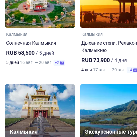
Калмыкия
Калмыкия
Солнечная Калмыкия
Дыхание степи. Релакс-
Калмыкию
RUB 58,500
/ 5 дней
RUB 73,900
/ 4 дня
5 дней
16 авг. — 20 авг.
+2
4 дня
17 авг. — 20 авг.
+4
Калмыкия
Экскурсионные ту