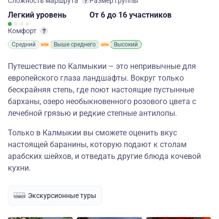
Сложность маршрута
Размер группы
Легкий
уровень
От 6
до 16 участников
Комфорт
Средний
Выше среднего
Высокий
Путешествие по Калмыкии – это непривычные для
европейского глаза ландшафты. Вокруг только
бескрайняя степь, где поют настоящие пустынные
барханы, озеро необыкновенного розового цвета с
лечебной грязью и редкие степные антилопы.
Только в Калмыкии вы сможете оценить вкус
настоящей баранины, которую подают к столам
арабских шейхов, и отведать другие блюда кочевой
кухни.
Экскурсионные туры