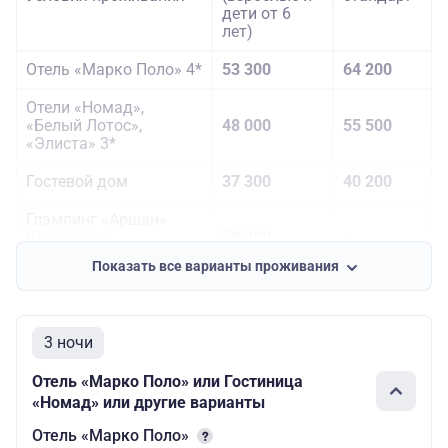
дети от 6
лет)
Отель «Марко Поло» 4*
53 300
64 200
Отели «Номад»,
«Белый Лотос»,
48 000
55 500
«Элиста» 3*
Гостевой дом
37 300
40 200
Глэмпинг «Аршан»
(Barnhouse
58 200
–
для 2 гостей)
Показать все варианты проживания
3 ночи
Отель «Марко Поло» или Гостиница
«Номад» или другие варианты
Отель «Марко Поло»