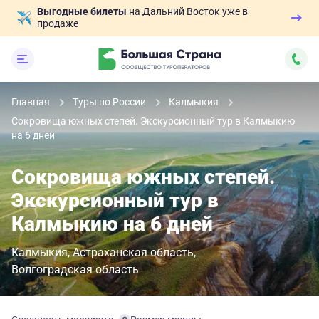
Выгодные билеты
на Дальний Восток уже в
продаже
Главная
Туры по России
Калмыкия
Сокровища южных степей. Экскурсионный тур в Калмыкию
на 6 дней
Сокровища южных степей.
Экскурсионный тур в
Калмыкию на 6 дней
Калмыкия
Астраханская область
Волгоградская область