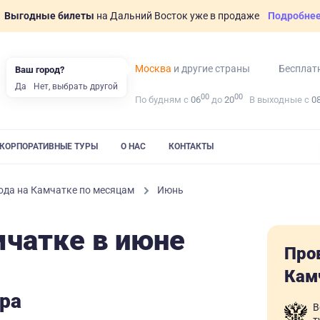
Выгодные билеты
на Дальний Восток уже в продаже
Подробне
Москва
и другие страны
Бесплат
Ваш город?
Да
Нет, выбрать другой
00
00
По будням с
06
до
20
В выходные с
0
КОРПОРАТИВНЫЕ ТУРЫ
О НАС
КОНТАКТЫ
ода на Камчатке по месяцам
Июнь
мчатке в июне
Про
Кам
ра
В