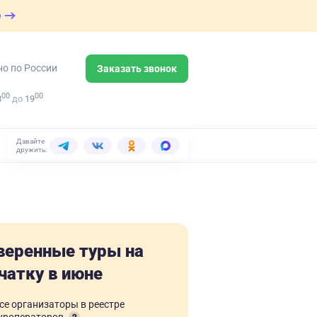
е
но по России
Заказать звонок
00
00
8
до
19
Давайте
дружить:
веренные туры на
чатку в июне
се организаторы в реестре