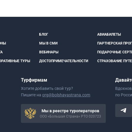
БЛОГ
АВИАБИЛЕТЫ
ОНЫ
МЫ В СМИ
ПАРТНЕРСКАЯ ПРО
ТА
ВЕБИНАРЫ
ПОДАРОЧНЫЕ СЕРТ
ОРАТИВНЫЕ ТУРЫ
ДОСТОПРИМЕЧАТЕЛЬНОСТИ
СТРАХОВАНИЕ ПУТ
Турфирмам
Давайт
Хотите добавить свой тур?
Вдохнов
Пишите на
org@bolshayastrana.com
по Росс
Мы в реестре туроператоров
ООО «Большая Страна» РТО 020723