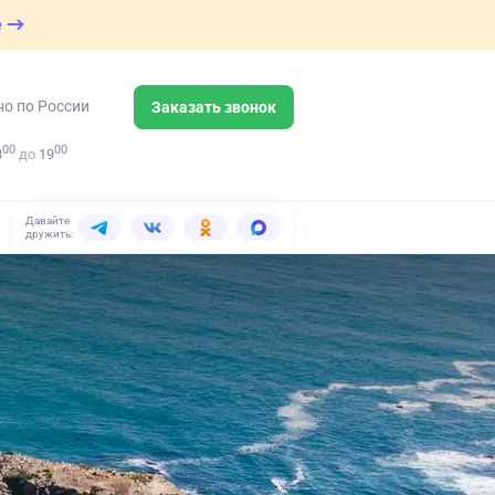
е
но по России
Заказать звонок
00
00
8
до
19
Давайте
дружить: