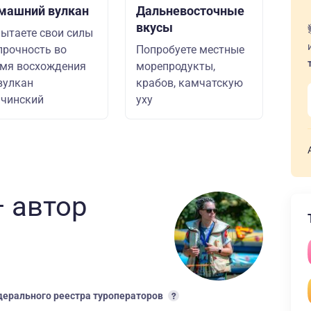
машний вулкан
Дальневосточные
вкусы
ытаете свои силы
прочность во
Попробуете местные
мя восхождения
морепродукты,
вулкан
крабов, камчатскую
чинский
уху
 автор
ерального реестра туроператоров