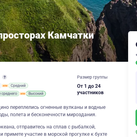
 просторах Камчатки
т
Размер группы
От 1
до 24
Средний
участников
 среднего
Высокий
дино переплелись огненные вулканы и водные
оды, полета и бесконечности мироздания.
океана, отправитесь на сплав с рыбалкой,
и примете участие в морской прогулке к бухте