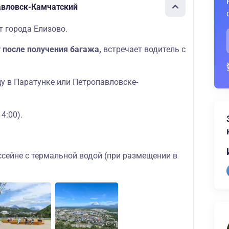
авловск-Камчатский
т города Елизово.
у после получения багажа,
встречает водитель с
у в Паратунке или Петропавловске-
4:00).
ссейне с термальной водой (при размещении в