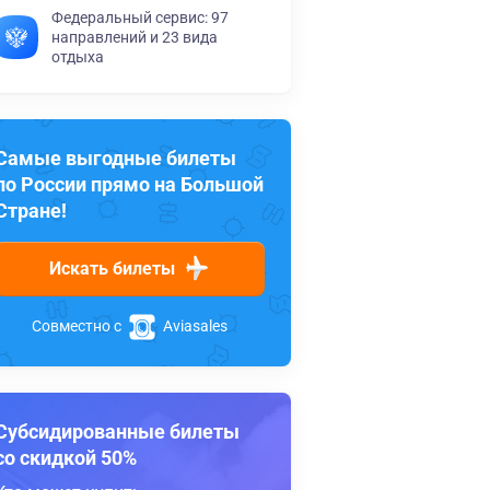
Федеральный сервис: 97
направлений и 23 вида
отдыха
Самые выгодные билеты
по России прямо на Большой
Стране!
Искать билеты
Совместно с
Aviasales
Субсидированные билеты
со скидкой 50%