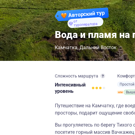
Авторский тур
от
туроператора
Вода и пламя на
Камчатка
Дальний Восток
Сложность маршрута
Комфор
Интенсивный
Простой
уровень
Выше
Путешествие на Камчатку, где вое
просторы, подарит ощущение своб
Вы прогуляетесь по берегу Тихого 
посетите горный массив Вачкажец 