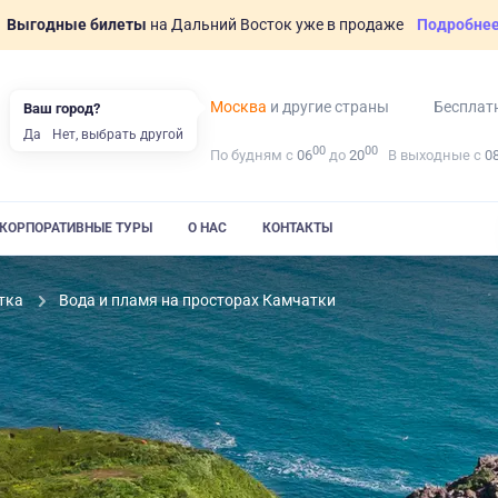
Выгодные билеты
на Дальний Восток уже в продаже
Подробне
Москва
и другие страны
Бесплат
Ваш город?
Да
Нет, выбрать другой
00
00
По будням с
06
до
20
В выходные с
0
КОРПОРАТИВНЫЕ ТУРЫ
О НАС
КОНТАКТЫ
тка
Вода и пламя на просторах Камчатки