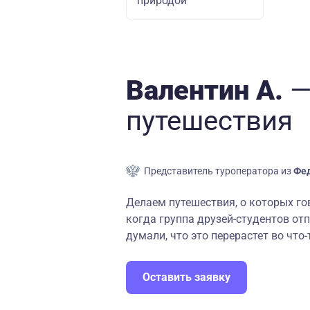
природой
Валентин А.
—
путешествия
Представитель туроператора из
Фед
Делаем путешествия, о которых гово
когда группа друзей-студентов от
думали, что это перерастет во что-
Оставить заявку