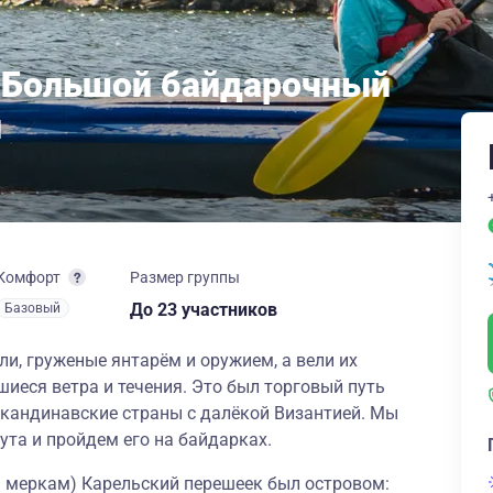
и. Большой байдарочный
и
Комфорт
Размер группы
до 23 участников
Базовый
ли, груженые янтарём и оружием, а вели их
шиеся ветра и течения. Это был торговый путь
скандинавские страны с далёкой Византией. Мы
ута и пройдем его на байдарках.
м меркам) Карельский перешеек был островом: