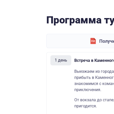
Программа т
Получи
1 день
Встреча в Каменног
Выезжаем из города 
прибыть в Каменног
знакомимся с кома
приключения.
От вокзала до стап
пригодится.