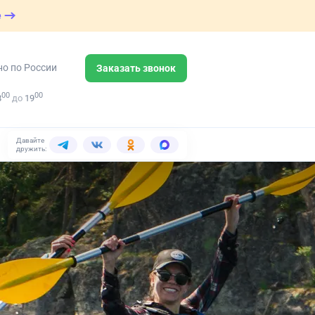
е
но по России
Заказать звонок
00
00
8
до
19
Давайте
дружить: