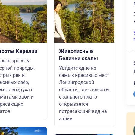
асоты Карелии
Живописные
Беличьи скалы
ните красоту
ерной природы,
Увидите одно из
трых рек и
самых красивых мест
койных озёр,
Ленинградской
жего воздуха с
области, где с высоты
матами хвои и
скального плато
трясающих
открывается
атов
потрясающий вид на
залив