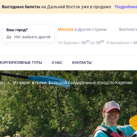
Выгодные билеты
на Дальний Восток уже в продаже
Подробне
Москва
и другие страны
Бесплат
Ваш город?
Да
Нет, выбрать другой
00
00
По будням с
06
до
20
В выходные с
0
КОРПОРАТИВНЫЕ ТУРЫ
О НАС
КОНТАКТЫ
ия
Из варяг в греки. Большой байдарочный поход по Карелии