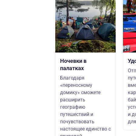
Ночевки в
Уд
палатках
Отп
Благодаря
пут
«переносному
вме
домику» сможете
ка
расширить
бай
географию
уст
путешествий и
и д
почувствовать
для
настоящее единство с