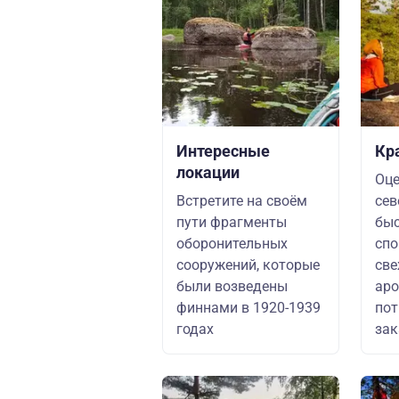
Интересные
Кр
локации
Оце
Встретите на своём
сев
пути фрагменты
быс
оборонительных
спо
сооружений, которые
све
были возведены
аро
финнами в 1920-1939
по
годах
зак