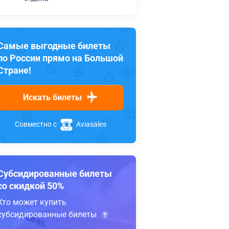
Самые выгодные билеты
по России прямо на Большой
Стране!
Искать билеты
Совместно с
Aviasales
Субсидированные билеты
со скидкой 50%
Кто может купить
субсидированные билеты