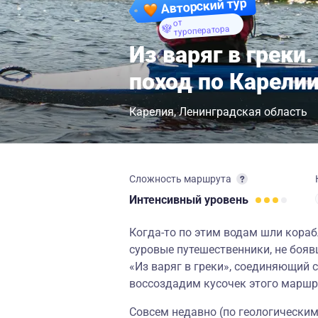
Авторский тур
от
туроператора
Из варяг в грек
поход по Карели
Карелия
Ленинградская область
Сложность маршрута
Интенсивный
уровень
Когда-то по этим водам шли кораб
суровые путешественники, не бояв
«Из варяг в греки», соединяющий 
воссоздадим кусочек этого маршр
Совсем недавно (по геологически