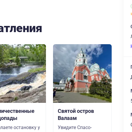
атления
личественные
Святой остров
допады
Валаам
лаете остановку у
Увидите Спасо-