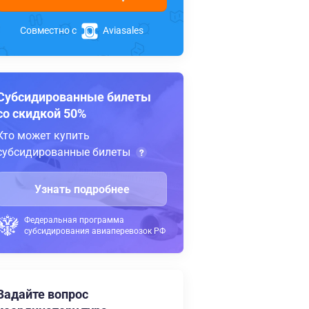
Совместно с
Aviasales
Субсидированные билеты
со скидкой 50%
Кто может купить
субсидированные билеты
Узнать подробнее
Федеральная программа
субсидирования авиаперевозок РФ
Задайте вопрос