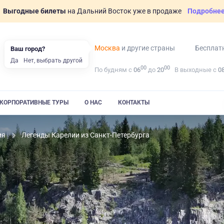
Выгодные билеты
на Дальний Восток уже в продаже
Подробне
Москва
и другие страны
Бесплат
Ваш город?
Да
Нет, выбрать другой
00
00
По будням с
06
до
20
В выходные с
0
КОРПОРАТИВНЫЕ ТУРЫ
О НАС
КОНТАКТЫ
ия
Легенды Карелии из Санкт-Петербурга