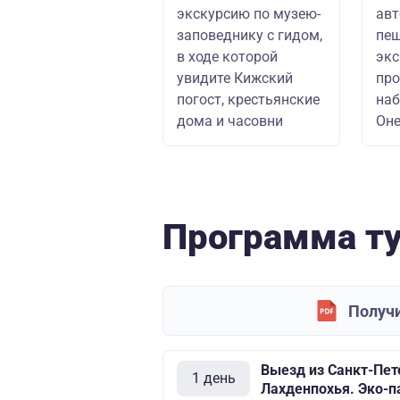
экскурсию по музею-
авт
заповеднику с гидом,
пе
в ходе которой
экс
увидите Кижский
про
погост, крестьянские
на
дома и часовни
Оне
Программа т
Получи
Выезд из Санкт-Пете
1 день
Лахденпохья. Эко-п