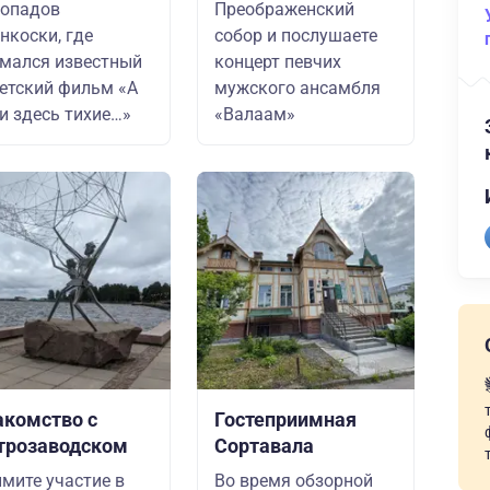
допадов
Преображенский
нкоски, где
собор и послушаете
мался известный
концерт певчих
етский фильм «А
мужского ансамбля
и здесь тихие…»
«Валаам»
акомство с
Гостеприимная
трозаводском
Сортавала
мите участие в
Во время обзорной