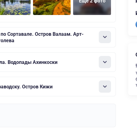
Еще 2 фото
 по Сортавале. Остров Валаам. Арт-
голева
ла. Водопады Ахинкоски
заводску. Остров Кижи