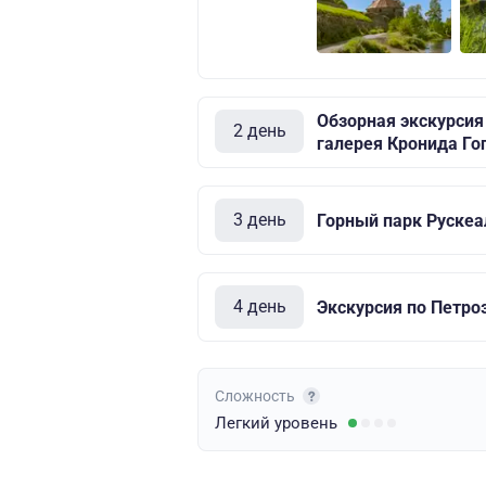
Обзорная экскурсия
2 день
галерея Кронида Го
3 день
Горный парк Рускеа
4 день
Экскурсия по Петро
Сложность
Легкий
уровень