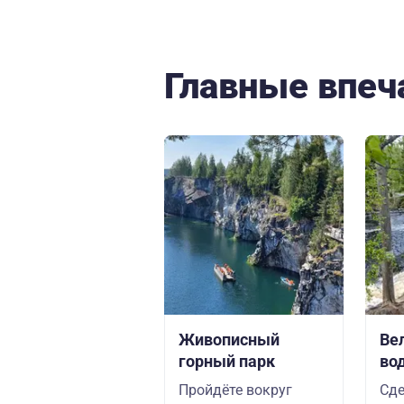
Главные впеч
Живописный
Ве
горный парк
во
Пройдёте вокруг
Сде