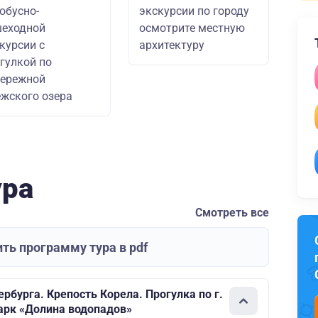
обусно-
экскурсии по городу
шеходной
осмотрите местную
курсии с
архитектуру
гулкой по
бережной
жского озера
ура
Смотреть все
ть программу тура в pdf
рбурга. Крепость Корела. Прогулка по г.
арк «Долина водопадов»