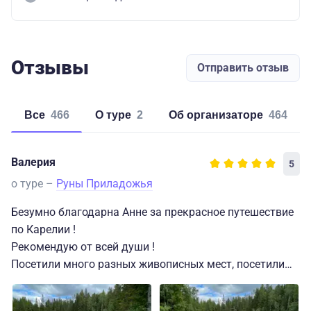
Отзывы
Отправить отзыв
Все
466
о туре
2
об организаторе
464
Валерия
5
о туре –
Руны Приладожья
Безумно благодарна Анне за прекрасное путешествие
по Карелии !
Рекомендую от всей души !
Посетили много разных живописных мест, посетили
разные кафе и рестораны.
Он Анны во время экскурсий узнали много