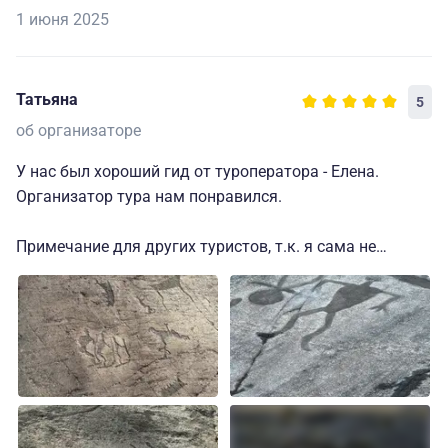
1 июня 2025
Татьяна
5
об организаторе
У нас был хороший гид от туроператора - Елена.
Организатор тура нам понравился.
Примечание для других туристов, т.к. я сама не
понимала, где я оставлю свои вещи перед Соловками
и как заберу их после Соловков, возможно, это кому-
то будет полезно: перед отъездом на Соловки вы
оставите чемоданы и другие вещи в камере хранения,
которая находится при гостинице, где вы ночуете
перед отъездом.
После возвращения с Соловков вас встретит трансфер
(у нас был обратный теплоход на 16:00) и довезет до