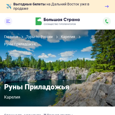
Выгодные билеты
на Дальний Восток уже в
продаже
Главная
Туры по России
Карелия
Руны Приладожья
Руны Приладожья
Карелия