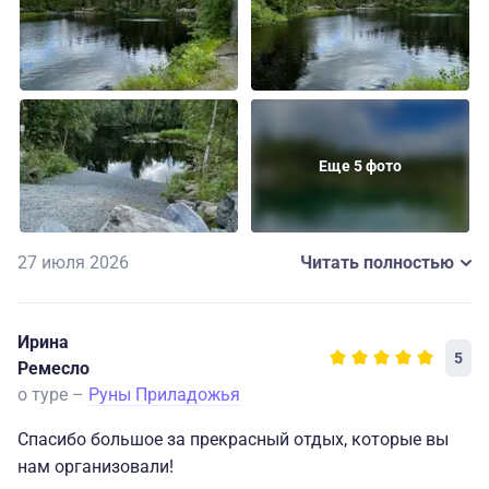
интересного!
Так же спасибо водителю Михаилу!
Я была безумно рада видеть его после длительной
прогулки 😂
Еще 5 фото
27 июля 2026
Читать полностью
Ирина
5
Ремесло
о туре –
Руны Приладожья
Спасибо большое за прекрасный отдых, которые вы
нам организовали!