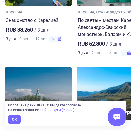
Карелия
Карелия
Ленинградская о
Знакомство с Карелией
По святым местам Каре
Александро-Свирский
RUB 38,250
/ 3 дня
монастырь, Валаам и К
3 дня
10 авг. — 12 авг.
+26
RUB 52,800
/ 3 дня
3 дня
12 авг. — 14 авг.
+5
Используя данный сайт, вы даете согласие
на использование
файлов куки (cookie)
Карелия
Экскурсионные ту
OK