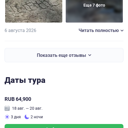
Еще 7 фото
камеры хранения, а потом отвезет на жд вокзал в
Кемь.
6 августа 2026
Читать полностью
Показать еще отзывы
Даты тура
RUB 64,900
18 авг. — 20 авг.
3 дня
2 ночи