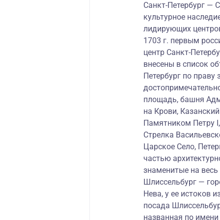
Санкт-Петербург — С
культурное наследие
лидирующих центров
1703 г. первым рос
центр Санкт-Петерб
внесены в список о
Петербург по праву
достопримечательно
площадь, башня Адм
на Крови, Казански
Памятником Петру I
Стрелка Васильевск
Царское Село, Петер
частью архитектурн
знаменитые на весь
Шлиссельбург — горо
Нева, у ее истоков и
посада Шлиссельбург
названная по имени