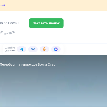
е
но по России
Заказать звонок
00
00
8
до
19
Давайте
дружить:
Петербург на теплоходе Волга Стар