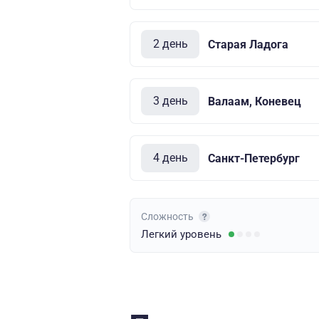
2 день
Старая Ладога
3 день
Валаам, Коневец
4 день
Санкт-Петербург
Сложность
Легкий
уровень