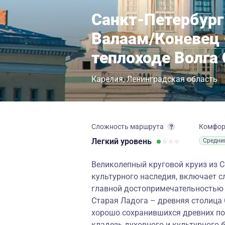
Санкт-Петербург
Валаам/Коневец 
теплоходе Волга
Карелия
Ленинградская область
Сложность маршрута
Комфо
Легкий
уровень
Средни
Великолепный круговой круиз из 
культурного наследия, включает с
главной достопримечательностью 
Старая Ладога – древняя столица 
хорошо сохранившихся древних по
кладезь духовного и культурного 