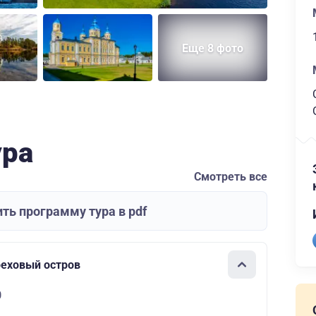
Еще 8 фото
ура
Смотреть все
ть программу тура в pdf
реховый остров
0