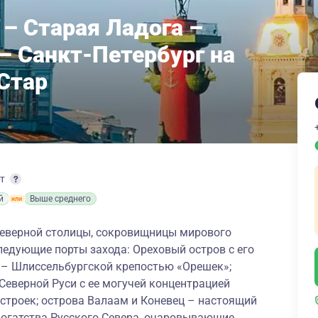
 – Старая Ладога –
– Санкт-Петербург на
 Стар
рт
й
Выше среднего
Северной столицы, сокровищницы мирового
ледующие порты захода: Ореховый остров с его
– Шлиссельбургской крепостью «Орешек»;
Северной Руси с ее могучей концентрацией
строек; острова Валаам и Коневец – настоящий
богатства Русского Севера, очаровывающие