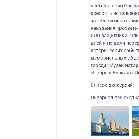
времена войн России
крепость использов
заточены некоторые
наказание просвети
ВОВ защитники Шлис
дней и не дали пере
исторических событ
мемориальных объек
города: Музей исто
«Прорыв блокады Л
Список экскурсий:
Обзорная пешеходна