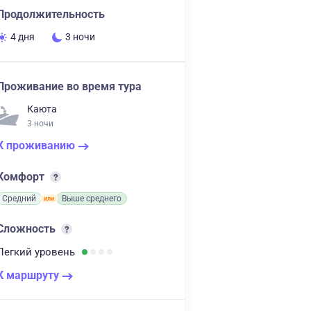
Продолжительность
4 дня
3 ночи
Проживание во время тура
Каюта
3 ночи
К проживанию
Комфорт
Средний
Выше среднего
Сложность
Легкий
уровень
К маршруту