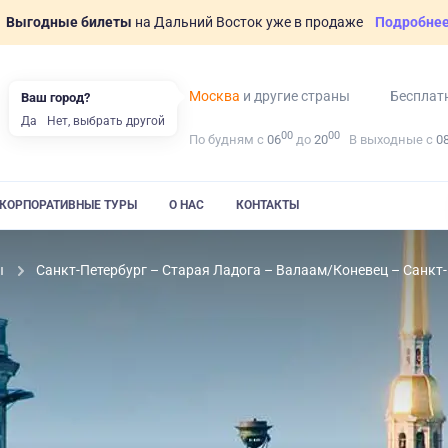
Выгодные билеты
на Дальний Восток уже в продаже
Подробне
Москва
и другие страны
Бесплат
Ваш город?
Да
Нет, выбрать другой
00
00
По будням с
06
до
20
В выходные с
0
КОРПОРАТИВНЫЕ ТУРЫ
О НАС
КОНТАКТЫ
ы
Санкт-Петербург – Старая Ладога – Валаам/Коневец – Санкт-