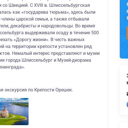
 со Швецией. С XVIII в. Шлиссельбургская
алась как «государева тюрьма», здесь были
 члены царской семьи, а также отбывали
тели, декабристы и народовольцы. Во время
сельбурга выдерживали осаду в течение 500
резать «Дорогу жизни». В честь важных
ий на территории крепости установлен ряд
тов. Немалый интерес представляют и музеи
рии города Шлиссельбург и Музей-диорама
енинграда».
я экскурсия по Крепости Орешек.