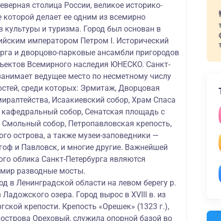
еверная столица России, великое историко-
 которой делает ее одним из всемирно
 культуры и туризма. Город был основан в
сийским императором Петром I. Исторический
урга и дворцово-парковые ансамбли пригородов
бъектов Всемирного наследия ЮНЕСКО. Санкт-
 занимает ведущее место по несметному числу
стей, среди которых: Эрмитаж, Дворцовая
иралтейства, Исаакиевский собор, Храм Спаса
й кафедральный собор, Сенатская площадь с
, Смольный собор, Петропавловская крепость,
ого острова, а также музеи-заповедники —
гоф и Павловск, и многие другие. Важнейшей
ого облика Санкт-Петербурга являются
 мир разводные мосты.
д в Ленинградской области на левом берегу р.
з Ладожского озера. Город вырос в XVIII в. из
ской крепости. Крепость «Орешек» (1323 г.),
 острова Ореховый, служила опорной базой во