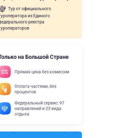
Тур от официального
туроператора из Единого
федерального реестра
туроператоров
Только на Большой Стране
Прямая цена без комиссии
Оплата частями, без
процентов
Федеральный сервис: 97
направлений и 23 вида
отдыха