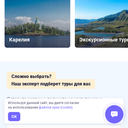
Карелия
Экскурсионные ту
Сложно выбрать?
Наш эксперт подберет туры для вас
Оставьте заявку и получите консультацию
и
Используя данный сайт, вы даете согласие
подборку от экспертов Большой Страны
на использование
файлов куки (cookie)
OK
Имя