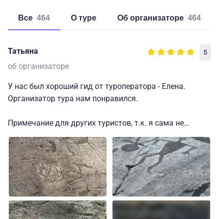
Все
464
о туре
об организаторе
464
Татьяна
5
об организаторе
У нас был хороший гид от туроператора - Елена.
Организатор тура нам понравился.
Примечание для других туристов, т.к. я сама не
понимала, где я оставлю свои вещи перед Соловками
и как заберу их после Соловков, возможно, это кому-
то будет полезно: перед отъездом на Соловки вы
оставите чемоданы и другие вещи в камере хранения,
которая находится при гостинице, где вы ночуете
перед отъездом.
После возвращения с Соловков вас встретит трансфер