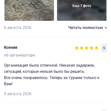
(у нас был обратный теплоход на 16:00) и довезет до
Еще 7 фото
камеры хранения, а потом отвезет на жд вокзал в
Кемь.
6 августа 2026
Читать полностью
Ксения
5
об организаторе
Организация была отличной. Никаких задержек,
ситуаций, которые нельзя было бы решить.
Все очень понравилось. Теперь за турами только к
Вам!
5 августа 2026