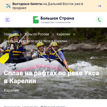
Выгодные билеты
на Дальний Восток уже в
продаже
Главная
Туры по России
Карелия
Сплав на рафтах по реке Укса в Карелии
Сплав на рафтах по реке Укса
в Карелии
Карелия