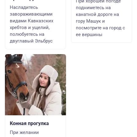
При хорошей погоде
Насладитесь
подниметесь на
завораживающими
канатной дороге на
видами Кавказских
гору Машук и
хребтов и ущелий,
посмотрите на город с
полюбуетесь на
ее вершины
двуглавый Эльбрус
Конная прогулка
При желании