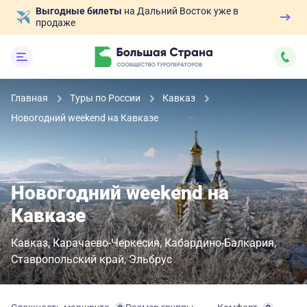
Выгодные билеты
на Дальний Восток уже в
продаже
Главная
Туры по России
Кавказ
Новогодний weekend на Кавказе
Новогодний weekend на
Кавказе
Кавказ
Карачаево-Черкесия
Кабардино-Балкария
Ставропольский край
Эльбрус