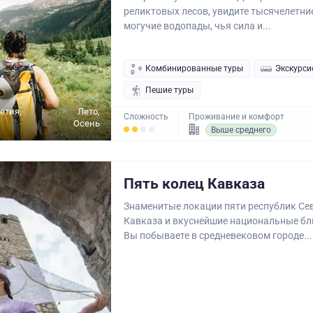
реликтовых лесов, увидите тысячелетни
могучие водопады, чья сила и...
Комбинированные туры
Экскурси
Пешие туры
етия,
Лето,
Сложность
Проживание и комфорт
Осень
Выше среднего
Пять колец Кавказа
Знаменитые локации пяти республик Се
Кавказа и вкуснейшие национальные бл
Вы побываете в средневековом городе...