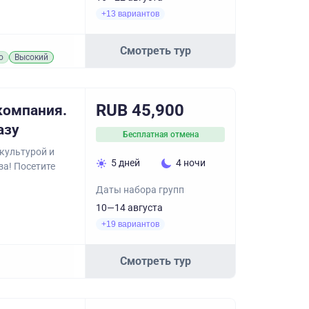
+13 вариантов
Смотреть тур
о
Высокий
RUB 45,900
компания.
азу
Бесплатная отмена
 культурой и
5 дней
4 ночи
за! Посетите
Даты набора групп
10—14 августа
+19 вариантов
Смотреть тур