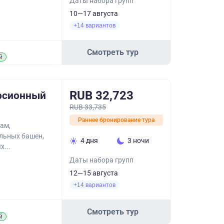
Даты набора групп
10—17 августа
+14 вариантов
Смотреть тур
й
RUB 32,723
урсионный
RUB 33,735
Раннее бронирование тура
ам,
льных башен,
4 дня
3 ночи
х...
Даты набора групп
12—15 августа
+14 вариантов
Смотреть тур
й