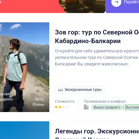
и
Перейт
Зов гор: тур по Северной О
Кабардино-Балкарии
Откройте для себя удивительную красот
увлекательном туре по Северной Осетии
Балкарии! Вы увидите живописные...
Экскурсионные туры
ерная
ардино-
Лето,
Сложность
Проживание и комфорт
Осень
Выше среднего
Высоки
Легенды гор. Экскурсионн