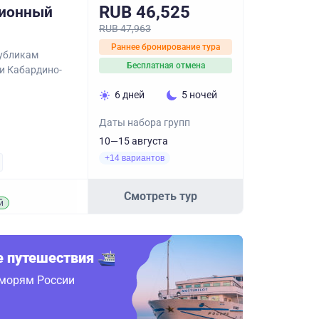
RUB 46,525
сионный
RUB 47,963
Раннее бронирование тура
публикам
Бесплатная отмена
и Кабардино-
6 дней
5 ночей
Даты набора групп
10—15 августа
+14 вариантов
Смотреть тур
й
 путешествия
 морям России