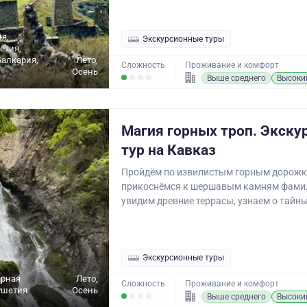
ня,
Экскурсионные туры
етия,
алкария,
Лето,
Сложность
Проживание и комфорт
Осень
Выше среднего
Высоки
Магия горных троп. Экск
тур на Кавказ
Пройдём по извилистым горным дорожк
прикоснёмся к шершавым камням фами
увидим древние террасы, узнаем о тайны
Экскурсионные туры
ерная
Лето,
Сложность
Проживание и комфорт
ушетия
Осень
Выше среднего
Высоки