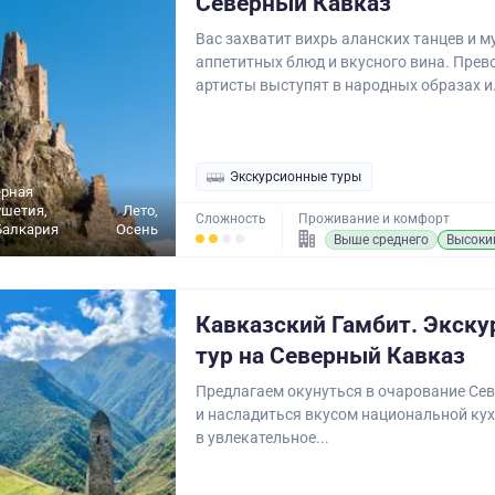
Северный Кавказ
Вас захватит вихрь аланских танцев и м
аппетитных блюд и вкусного вина. Пре
артисты выступят в народных образах и.
Экскурсионные туры
ерная
ушетия,
Лето,
Сложность
Проживание и комфорт
Балкария
Осень
Выше среднего
Высоки
Кавказский Гамбит. Экск
тур на Северный Кавказ
Предлагаем окунуться в очарование Се
и насладиться вкусом национальной ку
в увлекательное...