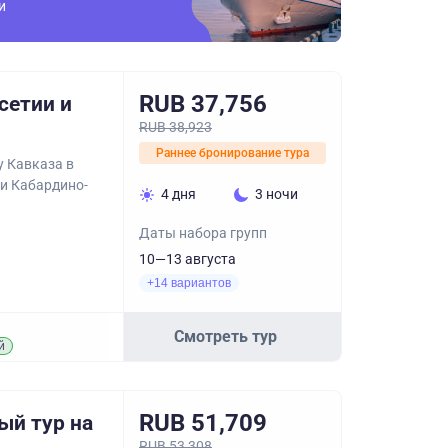
и
RUB 37,756
сетии и
RUB 38,923
Раннее бронирование тура
у Кавказа в
 и Кабардино-
4 дня
3 ночи
Даты набора групп
10—13 августа
+14 вариантов
Смотреть тур
й
RUB 51,709
ый тур на
RUB 53,308