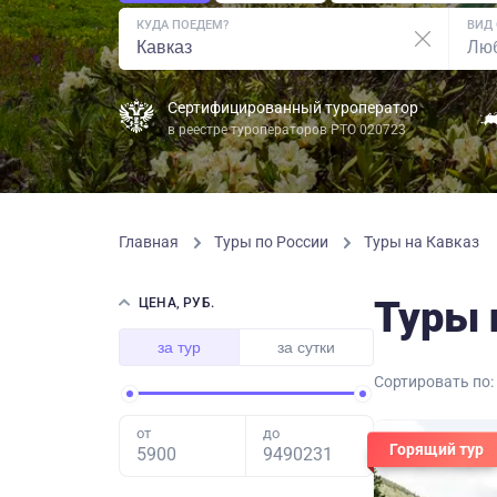
КУДА ПОЕДЕМ?
ВИД
Сертифицированный туроператор
в реестре туроператоров РТО 020723
Главная
Туры по России
Туры на Кавказ
Туры 
ЦЕНА, РУБ.
за тур
за сутки
Сортировать по:
от
до
Горящий тур