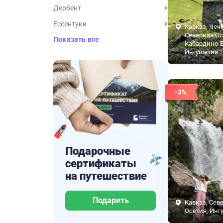
Дербент
Ессентуки
Кавказ, Чеч
Северная Ос
Показать все
Кабардино-Б
Ингушетия
-3%
Подарочные
сертификаты
на путешествие
Подарить
Кавказ, Сев
Осетия, Инг