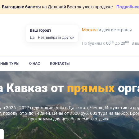
Выгодные билеты
на Дальний Восток уже в продаже
Подробне
Москва
и другие страны
Ваш город?
Да
Нет, выбрать другой
00
00
По будням с
06
до
20
В в
ВНЫЕ ТУРЫ
О НАС
КОНТАКТЫ
 Кавказ от
прямых
орг
 в 2026—2027 году: яркие туры в Дагестан, Чечню, Ингушетию и д
, походы от 2 до 14 дней. Цены от 7800 руб. 603 тура на выбор. Б
программы для незабываемого отдыха.