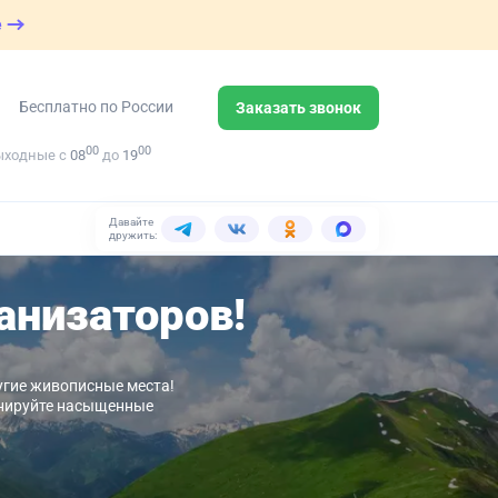
е
Бесплатно по России
Заказать звонок
00
00
ыходные с
08
до
19
Давайте
дружить:
анизаторов!
ругие живописные места!
ронируйте насыщенные