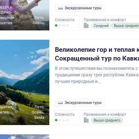
стан,
Экскурсионные туры
рдино-
еверная
Лето,
Сложность
Проживание и комфорт
ушетия
Осень
Средний
Выше среднег
Великолепие гор и теплая 
Сокращенный тур по Кавк
В этом путешествии вы познакомитесь с
традициями сразу трех республик Кавка
лучшие природные и...
Экскурсионные туры
ушетия,
Лето,
етия,
Осень,
Сложность
Проживание и комфорт
Зима
Выше среднего