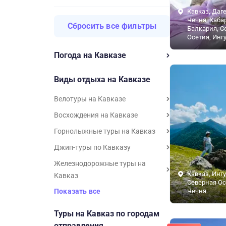
Кавказ, Даге
Чечня, Каба
Сбросить все фильтры
Балкария, С
Осетия, Инг
Погода на Кавказе
Виды отдыха на Кавказе
Велотуры на Кавказе
Восхождения на Кавказе
Горнолыжные туры на Кавказ
Джип-туры по Кавказу
Железнодорожные туры на
Кавказ, Инг
Кавказ
Северная Ос
Показать все
Чечня
Туры на Кавказ по городам
отправления