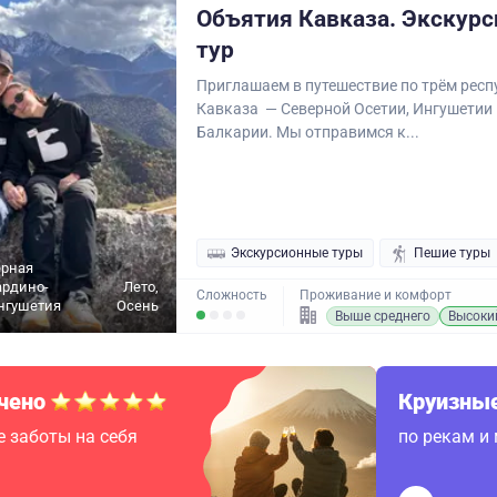
Объятия Кавказа. Экскур
тур
Приглашаем в путешествие по трём рес
Кавказа — Северной Осетии, Ингушетии 
Балкарии. Мы отправимся к...
Экскурсионные туры
Пешие туры
ерная
ардино-
Лето,
Сложность
Проживание и комфорт
нгушетия
Осень
Выше среднего
Высоки
чено
Круизные
 заботы на себя
по рекам и