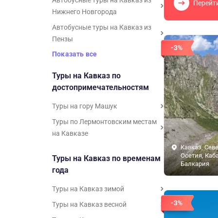
Автобусные туры на Кавказ из
Перейт
Нижнего Новгорода
Автобусные туры на Кавказ из
Пензы
-3%
Показать все
Туры на Кавказ по
достопримечательностям
Туры на гору Машук
Туры по Лермонтовским местам
на Кавказе
Кавказ, Сев
Осетия, Каб
Туры на Кавказ по временам
Балкария
года
Туры на Кавказ зимой
-3%
Туры на Кавказ весной