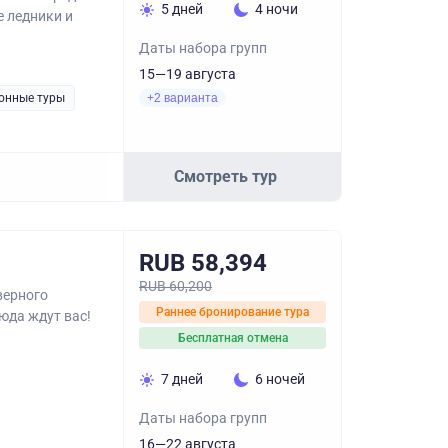
5 дней
4 ночи
е ледники и
Даты набора групп
15—19 августа
онные туры
+2 варианта
Смотреть тур
RUB 58,394
RUB 60,200
верного
Раннее бронирование тура
юда ждут вас!
Бесплатная отмена
7 дней
6 ночей
Даты набора групп
16—22 августа