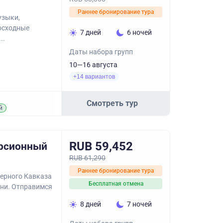
Раннее бронирование тура
узыки,
восходные
7 дней
6 ночей
..
Даты набора групп
10—16 августа
+14 вариантов
Смотреть тур
й
RUB 59,452
урсионный
RUB 61,290
Раннее бронирование тура
верного Кавказа
Бесплатная отмена
хни. Отправимся
8 дней
7 ночей