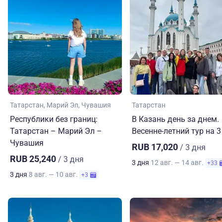
Татарстан
Марий Эл
Чувашия
Татарстан
Республики без границ:
В Казань день за днем.
Татарстан – Марий Эл –
Весенне-летний тур на 3
Чувашия
RUB 17,020
/ 3 дня
RUB 25,240
/ 3 дня
3 дня
12 авг. — 14 авг.
+33
3 дня
8 авг. — 10 авг.
+3