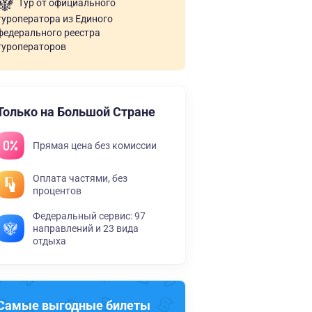
Тур от официального
туроператора из Единого
федерального реестра
туроператоров
Только на Большой Стране
Прямая цена без комиссии
Оплата частями, без
процентов
Федеральный сервис: 97
направлений и 23 вида
отдыха
Самые выгодные билеты