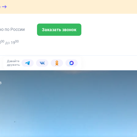
е
но по России
Заказать звонок
00
00
8
до
19
Давайте
дружить:
в