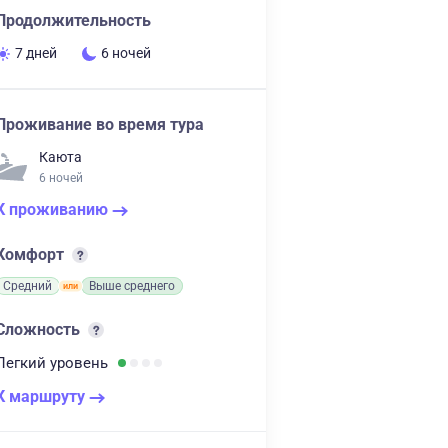
Продолжительность
7 дней
6 ночей
Проживание во время тура
Каюта
6 ночей
К проживанию
Комфорт
Средний
Выше среднего
Сложность
Легкий
уровень
К маршруту