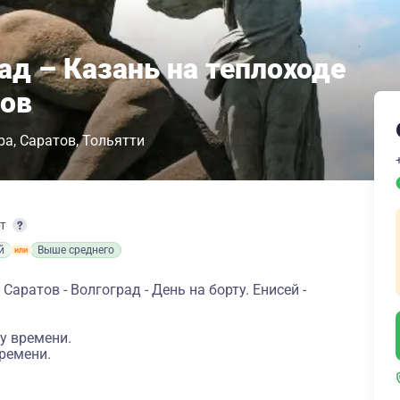
ад – Казань на теплоходе
ров
ра
Саратов
Тольятти
рт
й
Выше среднего
Саратов - Волгоград - День на борту. Енисей -
у времени.
ремени.