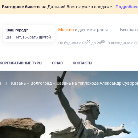
Выгодные билеты
на Дальний Восток уже в продаже
Подробне
Москва
и другие страны
Бесплат
Ваш город?
Да
Нет, выбрать другой
00
00
По будням с
06
до
20
В выходные с
0
КОРПОРАТИВНЫЕ ТУРЫ
О НАС
КОНТАКТЫ
ы
Казань – Волгоград – Казань на теплоходе Александр Суворо