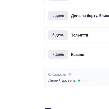
5 день
День на борту. Енис
6 день
Тольятти
7 день
Казань
Сложность
Легкий
уровень