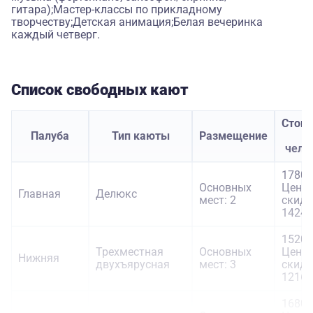
гитара);Мастер-классы по прикладному
творчеству;Детская анимация;Белая вечеринка
каждый четверг.
Список свободных кают
Стои
Палуба
Тип каюты
Размещение
з
чело
17800
Основных
Цена 
Главная
Делюкс
мест: 2
скидк
14240
15200
Трехместная
Основных
Цена 
Нижняя
двухъярусная
мест: 3
скидк
12160
16800