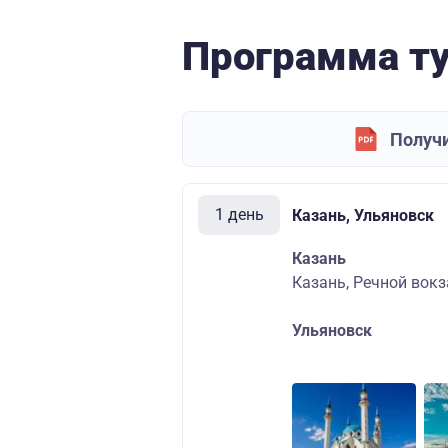
Программа т
Получи
1 день
Казань, Ульяновск
Казань
Казань, Речной вокза
Ульяновск