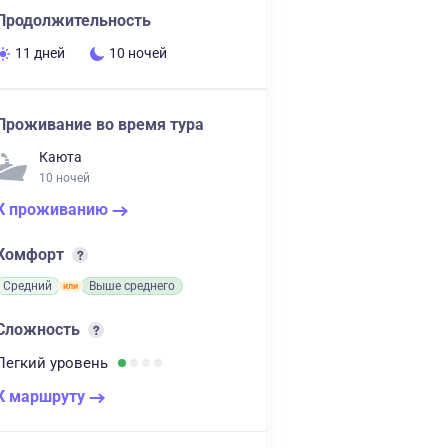
Продолжительность
11 дней
10 ночей
Проживание во время тура
Каюта
10 ночей
К проживанию
Комфорт
Средний
Выше среднего
Сложность
Легкий
уровень
К маршруту