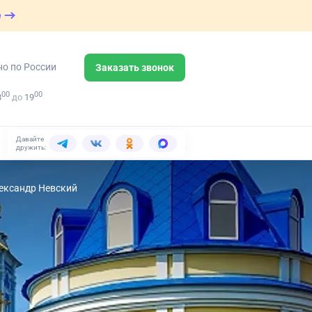
е
но по России
Заказать звонок
00
00
8
до
19
Давайте
дружить:
лександр Невский