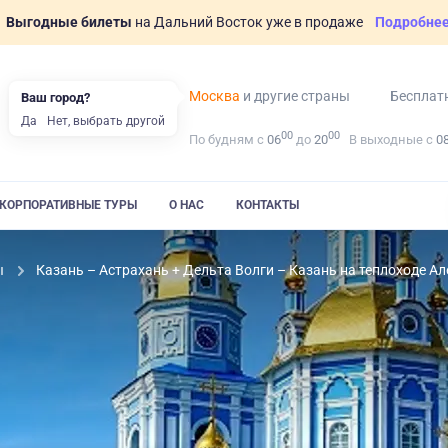
Выгодные билеты
на Дальний Восток уже в продаже
Подробне
Москва
и другие страны
Бесплат
Ваш город?
Да
Нет, выбрать другой
00
00
По будням с
06
до
20
В выходные с
0
КОРПОРАТИВНЫЕ ТУРЫ
О НАС
КОНТАКТЫ
ы
Казань – Астрахань + Дельта Волги – Казань на теплоходе А