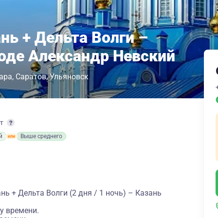
нь + Дельта Волги –
ходе Александр Невский
ара
Саратов
Ульяновск
рт
й
Выше среднего
ь + Дельта Волги (2 дня / 1 ночь) – Казань
у времени.