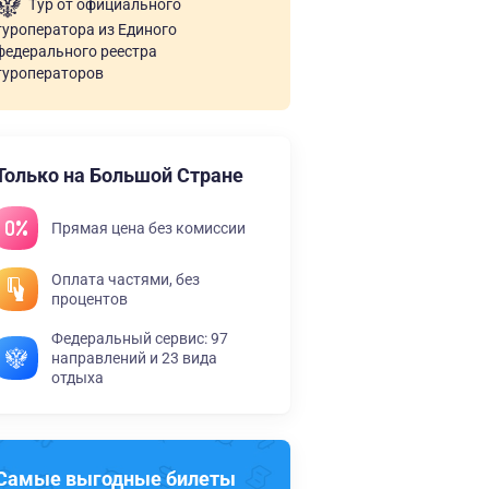
Тур от официального
туроператора из Единого
федерального реестра
туроператоров
Только на Большой Стране
Прямая цена без комиссии
Оплата частями, без
процентов
Федеральный сервис: 97
направлений и 23 вида
отдыха
Самые выгодные билеты