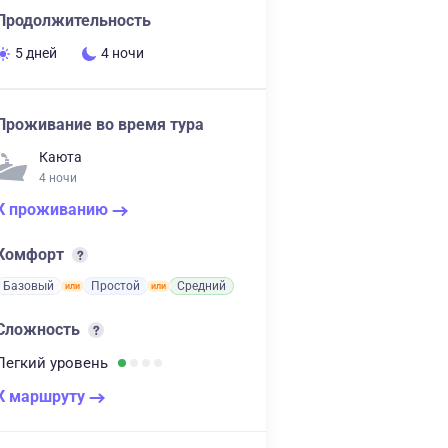
Продолжительность
5 дней
4 ночи
Проживание во время тура
Каюта
4 ночи
К проживанию
Комфорт
Базовый
Простой
Средний
Сложность
Легкий
уровень
К маршруту