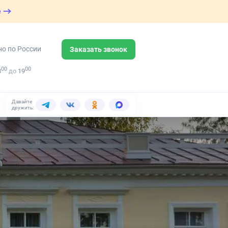
е
но по России
Заказать звонок
00
00
8
до
19
Давайте
дружить: