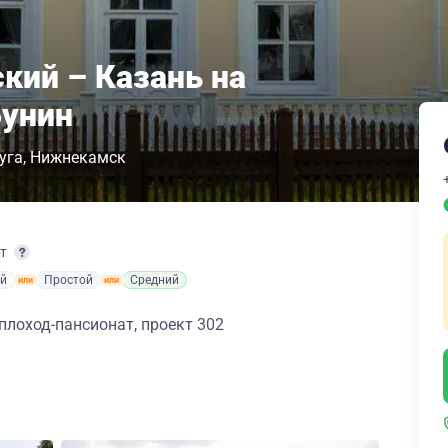
кий – Казань на
Бунин
уга
Нижнекамск
рт
й
Простой
Средний
лоход-пансионат, проект 302