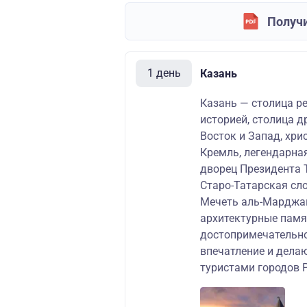
Получи
1 день
Казань
Казань — столица ре
историей, столица д
Восток и Запад, хр
Кремль, легендарна
дворец Президента
Старо-Татарская сл
Мечеть аль-Марджан
архитектурные памя
достопримечательно
впечатление и дела
туристами городов 