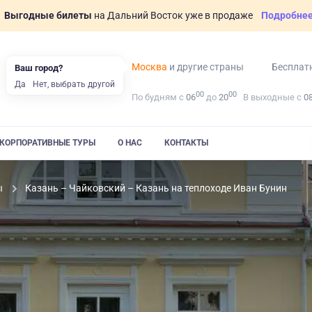
Выгодные билеты
на Дальний Восток уже в продаже
Подробне
Москва
и другие страны
Бесплат
Ваш город?
Да
Нет, выбрать другой
00
00
По будням с
06
до
20
В выходные с
0
КОРПОРАТИВНЫЕ ТУРЫ
О НАС
КОНТАКТЫ
ы
Казань – Чайковский – Казань на теплоходе Иван Бунин