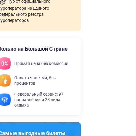
Тур от официального
туроператора из Единого
федерального реестра
туроператоров
Только на Большой Стране
Прямая цена без комиссии
Оплата частями, без
процентов
Федеральный сервис: 97
направлений и 23 вида
отдыха
Самые выгодные билеты