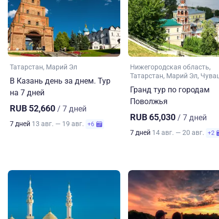
Татарстан
Марий Эл
Нижегородская область
Татарстан
Марий Эл
Чува
В Казань день за днем. Тур
Гранд тур по городам
на 7 дней
Поволжья
RUB 52,660
/ 7 дней
RUB 65,030
/ 7 дней
7 дней
13 авг. — 19 авг.
+6
7 дней
14 авг. — 20 авг.
+2