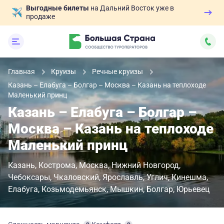
Выгодные билеты
на Дальний Восток уже в
продаже
Главная
Круизы
Речные круизы
Казань – Елабуга – Болгар – Москва – Казань на теплоходе
Маленький принц
Казань – Елабуга – Болгар –
Москва – Казань на теплоходе
Маленький принц
Казань
Кострома
Москва
Нижний Новгород
Чебоксары
Чкаловский
Ярославль
Углич
Кинешма
Елабуга
Козьмодемьянск
Мышкин
Болгар
Юрьевец