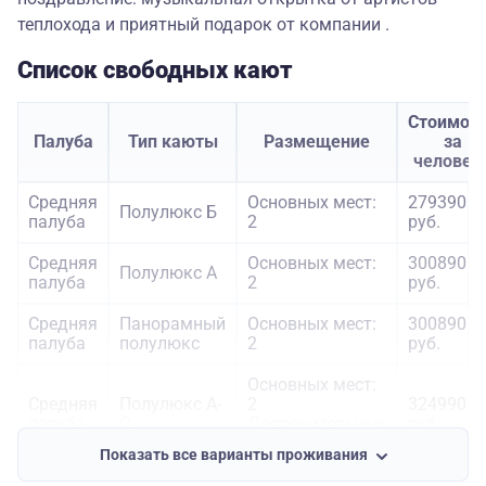
теплохода и приятный подарок от компании .
Список свободных кают
Стоимос
Палуба
Тип каюты
Размещение
за
человек
Средняя
Основных мест:
279390
Полулюкс Б
палуба
2
руб.
Средняя
Основных мест:
300890
Полулюкс А
палуба
2
руб.
Средняя
Панорамный
Основных мест:
300890
палуба
полулюкс
2
руб.
Основных мест:
Средняя
Полулюкс А-
2
324990
палуба
С
Дополнительных
руб.
мест: 1
Показать все варианты проживания