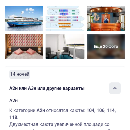
Еще 20 фото
14 ночей
А2н или А3н или другие варианты
А2н
К категории
А2н
относятся каюты:
104, 106, 114,
118
.
Двухместная каюта увеличенной площади со