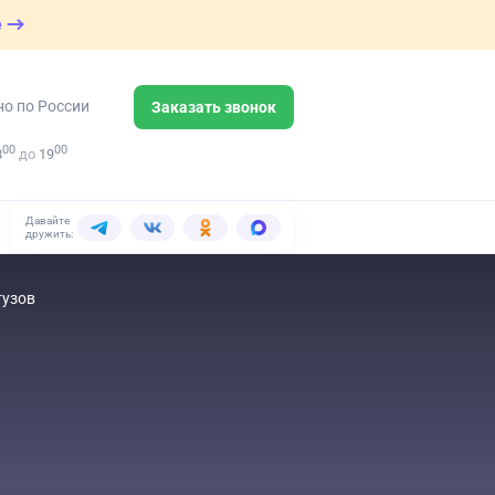
е
но по России
Заказать звонок
00
00
8
до
19
Давайте
дружить:
тузов