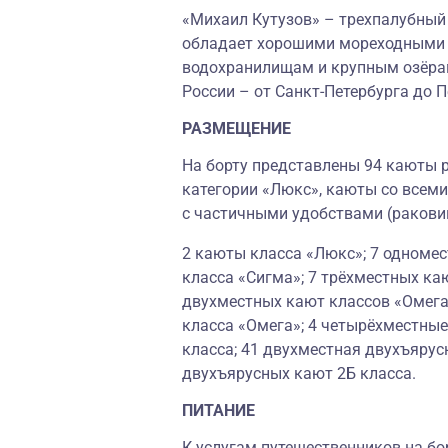
«Михаил Кутузов» – трехпалубный 
обладает хорошими мореходными к
водохранилищам и крупным озёрам
России – от Санкт-Петербурга до 
РАЗМЕЩЕНИЕ
На борту представлены 94 каюты р
категории «Люкс», каюты со всеми
с частичными удобствами (ракови
2 каюты класса «Люкс»; 7 одноме
класса «Сигма»; 7 трёхместных ка
двухместных кают классов «Омега
класса «Омега»; 4 четырёхместные
класса; 41 двухместная двухъярусн
двухъярусных кают 2Б класса.
ПИТАНИЕ
К услугам путешественников на бо