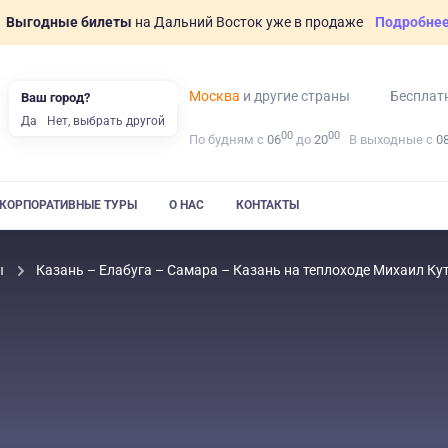
Выгодные билеты
на Дальний Восток уже в продаже
Подробне
Москва
и другие страны
Бесплат
Ваш город?
Да
Нет, выбрать другой
00
00
По будням с
06
до
20
В выходные с
0
КОРПОРАТИВНЫЕ ТУРЫ
О НАС
КОНТАКТЫ
ы
Казань – Елабуга – Самара – Казань на теплоходе Михаил Ку