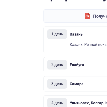
Получи
1 день
Казань
Казань, Речной вокза
2 день
Елабуга
3 день
Самара
4 день
Ульяновск, Болгар, 