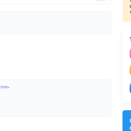
узов»