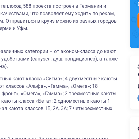
теплоход 588 проекта построен в Германии и
ачествами, что позволяет ему ходить по рекам,
. Отправиться в круиз можно из разных городов
Перми и Уфы.
азличных категории – от эконом-класса до кают
 удобствами (санузел, душ, кондиционер), а также
на).
стных кают класса «Сигма»; 4 двухместные каюты
ют классов «Альфа», «Гамма», «Омега»; 18
 фронт», «Омега», «Гамма»; 2 трёхместные каюты
 каюты класса «Бета»; 2 одноместные каюты 1
ая каюта классов 1Б, 2А, 3А; 7 четырёхместных
рту 2 ресторана. Завтрак проходит по системе