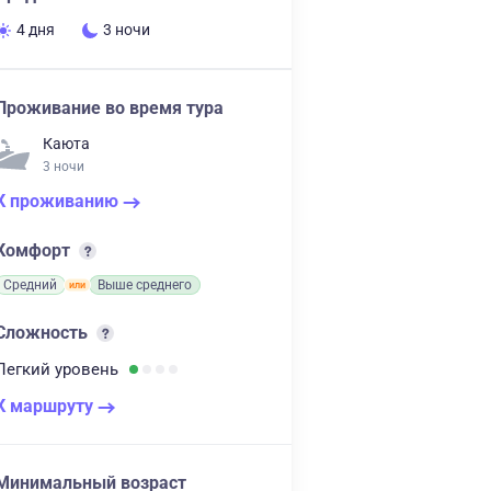
4 дня
3 ночи
Проживание во время тура
Каюта
3 ночи
К проживанию
Комфорт
Средний
Выше среднего
Сложность
Легкий
уровень
К маршруту
Минимальный возраст