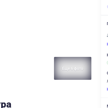
Еще 6 фото
ура