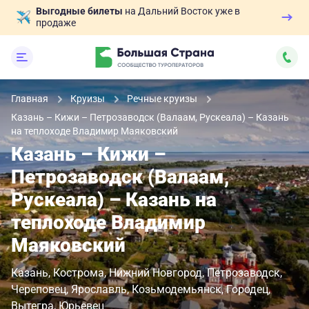
Выгодные билеты
на Дальний Восток уже в
продаже
Главная
Круизы
Речные круизы
Казань – Кижи – Петрозаводск (Валаам, Рускеала) – Казань
на теплоходе Владимир Маяковский
Казань – Кижи –
Петрозаводск (Валаам,
Рускеала) – Казань на
теплоходе Владимир
Маяковский
Казань
Кострома
Нижний Новгород
Петрозаводск
Череповец
Ярославль
Козьмодемьянск
Городец
Вытегра
Юрьевец