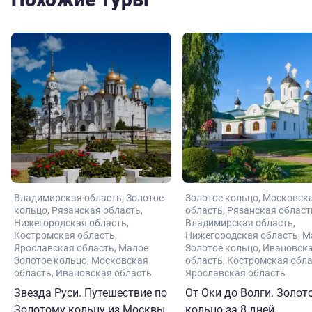
Владимирская область
Золотое
Золотое кольцо
Московск
кольцо
Рязанская область
область
Рязанская област
Нижегородская область
Владимирская область
Костромская область
Нижегородская область
М
Ярославская область
Малое
Золотое кольцо
Ивановск
Золотое кольцо
Московская
область
Костромская обл
область
Ивановская область
Ярославская область
Звезда Руси. Путешествие по
От Оки до Волги. Золот
Золотому кольцу из Москвы
кольцо за 8 дней