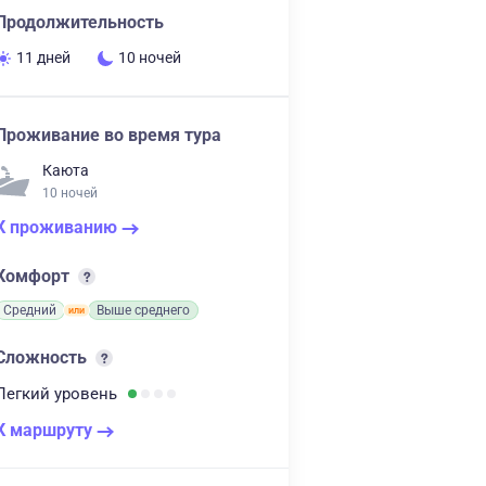
Продолжительность
11 дней
10 ночей
Проживание во время тура
Каюта
10 ночей
К проживанию
Комфорт
Средний
Выше среднего
Сложность
Легкий
уровень
К маршруту