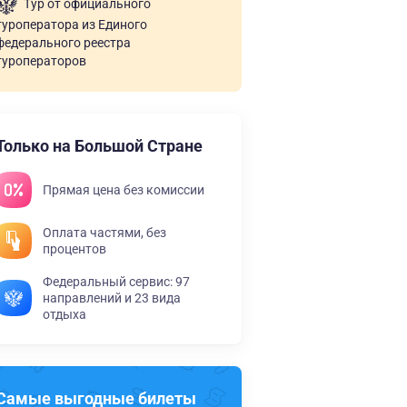
Тур от официального
туроператора из Единого
федерального реестра
туроператоров
Только на Большой Стране
Прямая цена без комиссии
Оплата частями, без
процентов
Федеральный сервис: 97
направлений и 23 вида
отдыха
Самые выгодные билеты