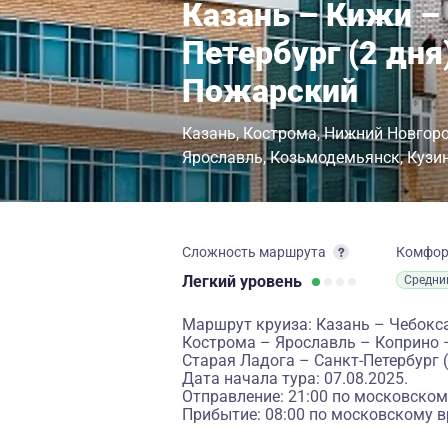
Казань – Кижи –
Петербург (2 дня
Пожарский
Казань
Кострома
Нижний Новгор
Ярославль
Козьмодемьянск
Кузи
Сложность маршрута
Комфо
Легкий
уровень
Средни
Маршрут круиза: Казань – Чебокс
Кострома – Ярославль – Коприно 
Старая Ладога – Санкт-Петербург (
Дата начала тура: 07.08.2025.
Отправление: 21:00 по московском
Прибытие: 08:00 по московскому в