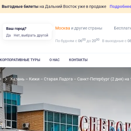
Выгодные билеты
на Дальний Восток уже в продаже
Подробне
Москва
и другие страны
Бесплат
Ваш город?
Да
Нет, выбрать другой
00
00
По будням с
06
до
20
В выходные с
0
КОРПОРАТИВНЫЕ ТУРЫ
О НАС
КОНТАКТЫ
ы
Казань – Кижи – Старая Ладога – Санкт-Петербург (2 дня) н