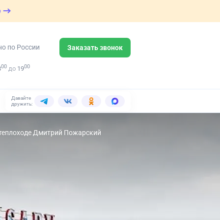
е
но по России
Заказать звонок
00
00
8
до
19
Давайте
дружить:
а теплоходе Дмитрий Пожарский