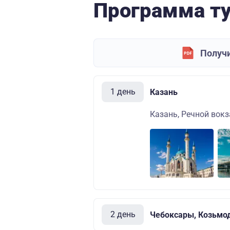
Программа т
Получи
1 день
Казань
Казань, Речной вокза
2 день
Чебоксары, Козьмо