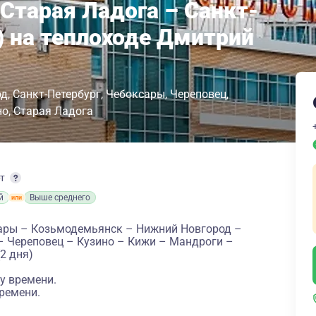
 Старая Ладога – Санкт-
) на теплоходе Дмитрий
од
Санкт-Петербург
Чебоксары
Череповец
но
Старая Ладога
рт
й
Выше среднего
ары – Козьмодемьянск – Нижний Новгород –
– Череповец – Кузино – Кижи – Мандроги –
2 дня)
у времени.
ремени.