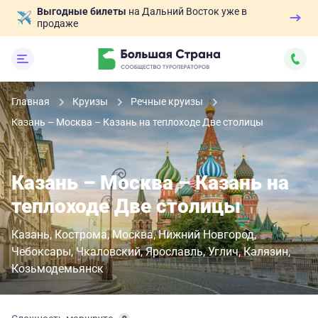
Выгодные билеты
на Дальний Восток уже в
продаже
Главная
Круизы
Речные круизы
Казань – Москва – Казань на теплоходе Две столицы
Казань – Москва – Казань на
теплоходе Две столицы
Казань
Кострома
Москва
Нижний Новгород
Чебоксары
Чкаловский
Ярославль
Углич
Калязин
Козьмодемьянск