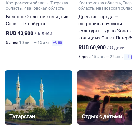
Костромская область
Тверская
Костромская область
Твер
область
Ивановская область
область
Ивановская обла
Большое Золотое кольцо из
Древние города –
Санкт-Петербурга
сокровища русской
культуры. Тур по Золот
RUB 43,900
/ 6 дней
кольцу из Санкт-Петерб
6 дней
10 авг. — 15 авг.
+3
RUB 60,900
/ 8 дней
8 дней
15 авг. — 22 авг.
+1
Татарстан
Отдых с детьми