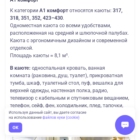
К категории
А1 комфорт
относятся каюты:
317,
318, 351, 352, 423–430
.
Одноместная каюта со всеми удобствами,
расположенная на средней и шлюпочной палубах.
Каюта с эргономичным дизайном и современной
отделкой.
Площадь каюты ≈ 8,1 м².
В каюте:
односпальная кровать, ванная
комната (раковина, душ, туалет), прикроватная
тумба, шкаф, туалетный стол, пуф, вешалка для
верхней одежды, настенная полка, радио,
телевизор с кабельным и спутниковым вещанием,
телефон, сейф, фен, холодильник, плед, тапочки,
набор посуды, оптимальное кол-во электрических
Используя данный сайт, вы даете согласие
на использование
файлов куки (cookie)
розеток на 220V, щетка для одежды, кондиционер,
OK
обзорное окно.