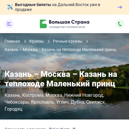
Выгодные билеты
на Дальний Восток уже в
продаже
Главная
Круизы
Речные круизы
Казань – Москва – Казань на теплоходе Маленький принц
Казань – Москва – Казань на
теплоходе Маленький принц
Казань
Кострома
Москва
Нижний Новгород
Чебоксары
Ярославль
Углич
Дубна
Свияжск
Городец