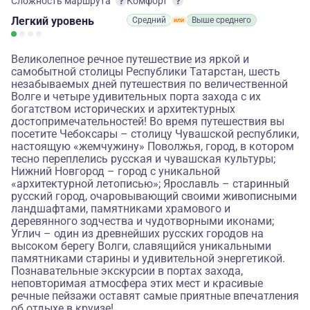
Сложность маршрута
Комфорт
Легкий
уровень
Средний
Выше среднего
Великолепное речное путешествие из яркой и
самобытной столицы Республики Татарстан, шесть
незабываемых дней путешествия по величественной
Волге и четыре удивительных порта захода с их
богатством исторических и архитектурных
достопримечательностей! Во время путешествия вы
посетите Чебоксары – столицу Чувашской республики,
настоящую «жемчужину» Поволжья, город, в котором
тесно переплелись русская и чувашская культуры;
Нижний Новгород – город с уникальной
«архитектурной летописью»; Ярославль – старинный
русский город, очаровывающий своими живописными
ландшафтами, памятниками храмового и
деревянного зодчества и чудотворными иконами;
Углич – один из древнейших русских городов на
высоком берегу Волги, славящийся уникальными
памятниками старины и удивительной энергетикой.
Познавательные экскурсии в портах захода,
неповторимая атмосфера этих мест и красивые
речные пейзажи оставят самые приятные впечатления
об отдыхе в круизе!