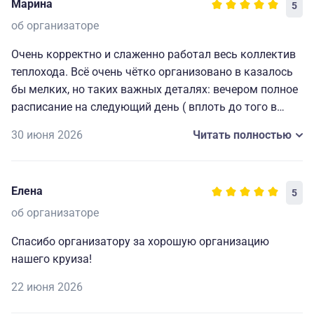
Марина
5
об организаторе
Очень корректно и слаженно работал весь коллектив
теплохода. Всё очень чётко организовано в казалось
бы мелких, но таких важных деталях: вечером полное
расписание на следующий день ( вплоть до того в
какой автобус садиться на экскурсию), всегда
30 июня 2026
Читать полностью
работающие наушники для экскурсий и т. д. Мелочи,
которые делают путешествие комфортным, приятным
и запоминающимся. Огромная благодарность
Елена
5
капитану и всему составу за прекрасно
организованный отдых.🥰
об организаторе
Спасибо организатору за хорошую организацию
нашего круиза!
22 июня 2026