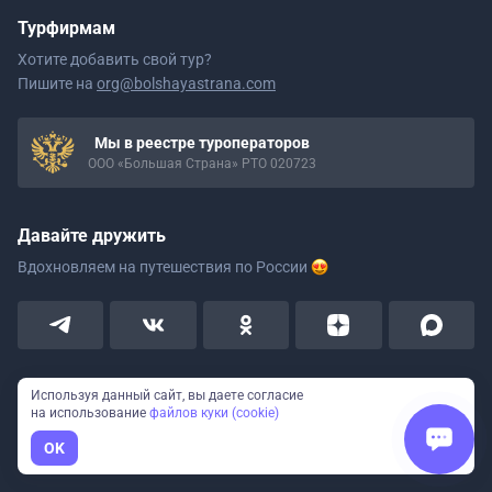
Турфирмам
Хотите добавить свой тур?
Пишите на
org@bolshayastrana.com
Мы в реестре туроператоров
ООО «Большая Страна» РТО 020723
Давайте дружить
Вдохновляем на путешествия
по России
Используя данный сайт, вы даете согласие
Пользовательское соглашение
на использование
файлов куки (cookie)
OK
Политика конфиденциальности