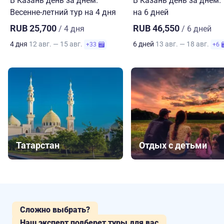
В Казань день за днем.
В Казань день за днем.
Весенне-летний тур на 4 дня
на 6 дней
RUB 25,700
RUB 46,550
/ 4 дня
/ 6 дней
4 дня
12 авг. — 15 авг.
6 дней
13 авг. — 18 авг.
+33
+6
Татарстан
Отдых с детьми
Сложно выбрать?
Наш эксперт подберет туры для вас