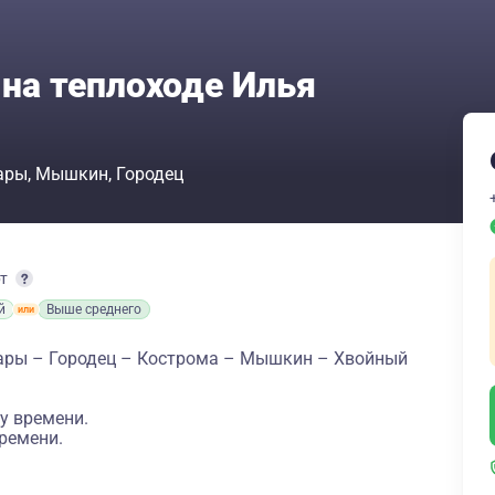
 на теплоходе Илья
ары
Мышкин
Городец
рт
й
Выше среднего
сары – Городец – Кострома – Мышкин – Хвойный
у времени.
ремени.