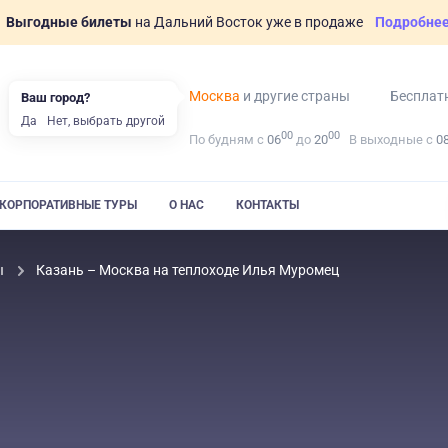
Выгодные билеты
на Дальний Восток уже в продаже
Подробне
Москва
и другие страны
Бесплат
Ваш город?
Да
Нет, выбрать другой
00
00
По будням с
06
до
20
В выходные с
0
КОРПОРАТИВНЫЕ ТУРЫ
О НАС
КОНТАКТЫ
ы
Казань – Москва на теплоходе Илья Муромец