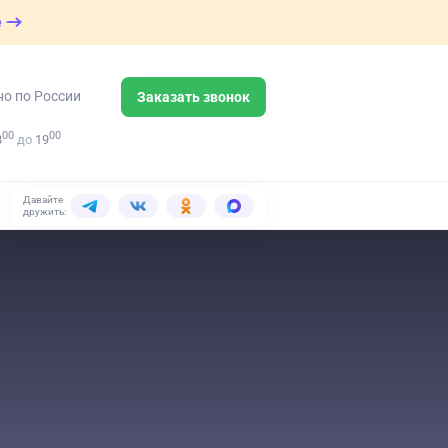
е
но по России
Заказать звонок
00
00
8
до
19
Давайте
дружить: