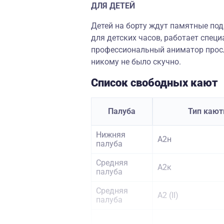
ДЛЯ ДЕТЕЙ
Детей на борту ждут памятные по
для детских часов, работает специ
профессиональный аниматор просл
никому не было скучно.
Список свободных кают
Палуба
Тип каю
Нижняя
А2н
палуба
Средняя
А2к
палуба
Средняя
А2 (II)
палуба