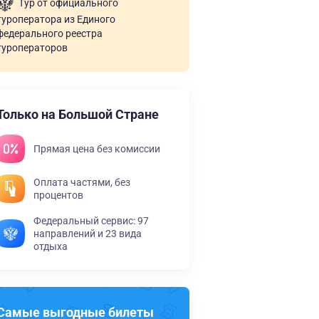
Тур от официального
туроператора из Единого
федерального реестра
туроператоров
Только на Большой Стране
Прямая цена без комиссии
Оплата частями, без
процентов
Федеральный сервис: 97
направлений и 23 вида
отдыха
Самые выгодные билеты