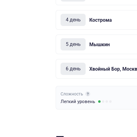
4 день
Кострома
5 день
Мышкин
6 день
Хвойный Бор, Моск
Сложность
Легкий
уровень