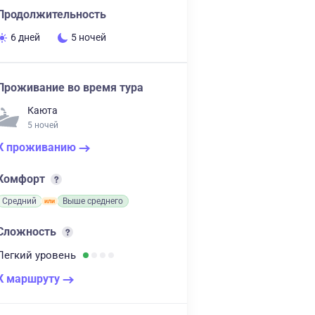
Продолжительность
6 дней
5 ночей
Проживание во время тура
Каюта
5 ночей
К проживанию
Комфорт
Средний
Выше среднего
Сложность
Легкий
уровень
К маршруту