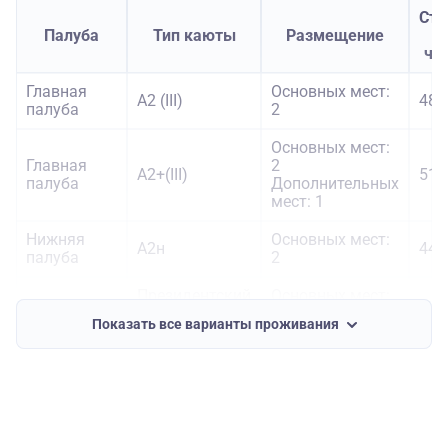
Сто
Палуба
Тип каюты
Размещение
че
Главная
Основных мест:
А2 (III)
482
палуба
2
Основных мест:
Главная
2
А2+(III)
511
палуба
Дополнительных
мест: 1
Нижняя
Основных мест:
А2н
444
палуба
2
Президентский
Основных мест:
Солнечная
люкс
2
850
Показать все варианты проживания
палуба
«Добрыня
Дополнительных
Никитич»
мест: 2
Средняя
Основных мест:
А2к
491
палуба
2
Средняя
Основных мест: