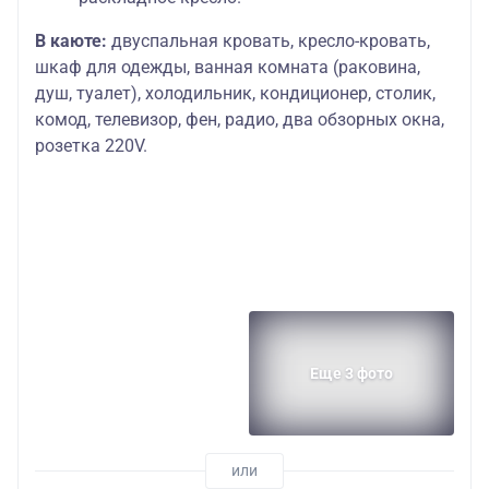
Шлюпочная
Основных мест:
А2 (I)
588
В каюте:
двуспальная кровать, кресло-кровать,
палуба
2
шкаф для одежды, ванная комната (раковина,
Шлюпочная
Основных мест:
душ, туалет), холодильник, кондиционер, столик,
А1 (I)
630
палуба
1
комод, телевизор, фен, радио, два обзорных окна,
розетка 220V.
Шлюпочная
Основных мест:
Полулюкс А
640
палуба
2
Основных мест:
Шлюпочная
2
Люкс
675
палуба
Дополнительных
мест: 1
Основных мест:
Президентский
Шлюпочная
2
люкс «Алеша
750
палуба
Дополнительных
Попович»
мест: 1
Еще 3 фото