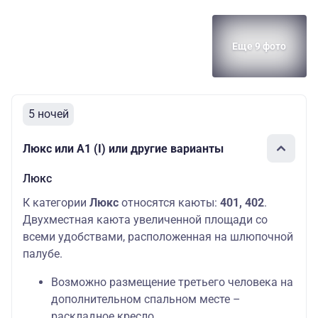
А2 (II)
550
палуба
2
Основных мест:
Еще 9 фото
Средняя
2
А2+(II)
568
палуба
Дополнительных
мест: 1
Средняя
Основных мест:
А1 (II)
594
5 ночей
палуба
1
Основных мест:
Люкс или А1 (I) или другие варианты
Средняя
2
Полулюкс Б
640
палуба
Дополнительных
Люкс
мест: 1
К категории
Люкс
относятся каюты:
401, 402
.
Основных мест:
Средняя
Двухместная каюта увеличенной площади со
2
Полулюкс А
640
палуба
Дополнительных
всеми удобствами, расположенная на шлюпочной
мест: 1
палубе.
Основных мест:
Президентский
Возможно размещение третьего человека на
Средняя
2
люкс «Илья
850
палуба
Дополнительных
дополнительном спальном месте –
Муромец»
мест: 1
раскладное кресло.