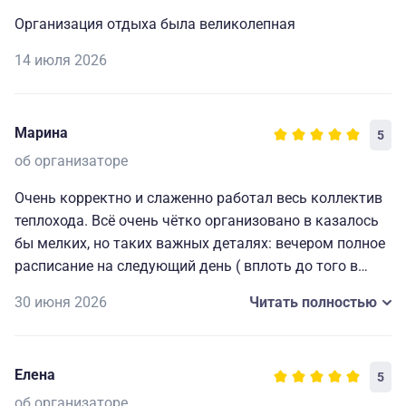
Организация отдыха была великолепная
14 июля 2026
Марина
5
об организаторе
Очень корректно и слаженно работал весь коллектив
теплохода. Всё очень чётко организовано в казалось
бы мелких, но таких важных деталях: вечером полное
расписание на следующий день ( вплоть до того в
какой автобус садиться на экскурсию), всегда
30 июня 2026
Читать полностью
работающие наушники для экскурсий и т. д. Мелочи,
которые делают путешествие комфортным, приятным
и запоминающимся. Огромная благодарность
Елена
5
капитану и всему составу за прекрасно
организованный отдых.🥰
об организаторе