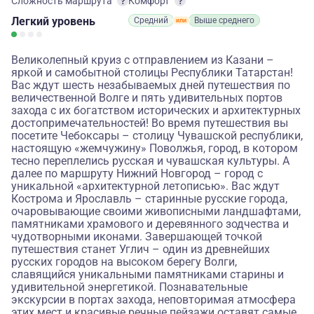
Сложность маршрута
Комфорт
Легкий
уровень
Средний
Выше среднего
Великолепный круиз с отправлением из Казани –
яркой и самобытной столицы Республики Татарстан!
Вас ждут шесть незабываемых дней путешествия по
величественной Волге и пять удивительных портов
захода с их богатством исторических и архитектурных
достопримечательностей! Во время путешествия вы
посетите Чебоксары – столицу Чувашской республики,
настоящую «жемчужину» Поволжья, город, в котором
тесно переплелись русская и чувашская культуры. А
далее по маршруту Нижний Новгород – город с
уникальной «архитектурной летописью». Вас ждут
Кострома и Ярославль – старинные русские города,
очаровывающие своими живописными ландшафтами,
памятниками храмового и деревянного зодчества и
чудотворными иконами. Завершающей точкой
путешествия станет Углич – один из древнейших
русских городов на высоком берегу Волги,
славящийся уникальными памятниками старины и
удивительной энергетикой. Познавательные
экскурсии в портах захода, неповторимая атмосфера
этих мест и красивые речные пейзажи оставят самые