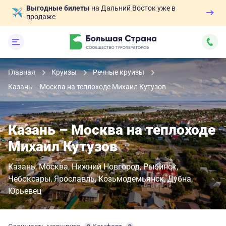
Выгодные билеты
на Дальний Восток уже в
продаже
Главная
Круизы
Речные круизы
Казань – Москва на теплоходе Михаил Кутузов
Казань – Москва на теплоходе
Михаил Кутузов
Казань
Москва
Нижний Новгород
Рыбинск
Чебоксары
Ярославль
Козьмодемьянск
Дубна
Юрьевец