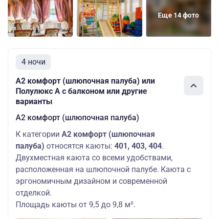
Еще 14 фото
А2 комфорт
Шлюпочная
Основных
(шлюпочная
63990 руб
палуба
мест: 2
палуба)
Шлюпочная
Полулюкс А
Основных
108690
4 ночи
палуба
с балконом
мест: 2
руб.
А2 комфорт (шлюпочная палуба) или
Полулюкс А с балконом или другие
варианты
А2 комфорт (шлюпочная палуба)
К категории
А2 комфорт (шлюпочная
палуба)
относятся каюты:
401, 403, 404
.
Двухместная каюта со всеми удобствами,
расположенная на шлюпочной палубе. Каюта с
эргономичным дизайном и современной
отделкой.
Площадь каюты от 9,5 до 9,8 м².