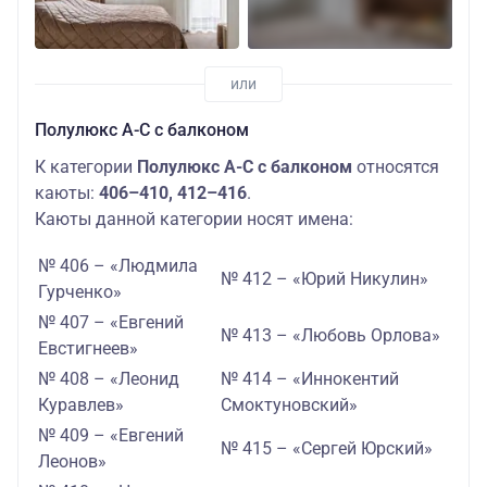
Полулюкс А-С с балконом
К категории
Полулюкс А-С с балконом
относятся
каюты:
406–410, 412–416
.
Каюты данной категории носят имена:
№ 406 – «Людмила
№ 412 – «Юрий Никулин»
Гурченко»
№ 407 – «Евгений
№ 413 – «Любовь Орлова»
Евстигнеев»
№ 408 – «Леонид
№ 414 – «Иннокентий
Куравлев»
Смоктуновский»
№ 409 – «Евгений
№ 415 – «Сергей Юрский»
Леонов»