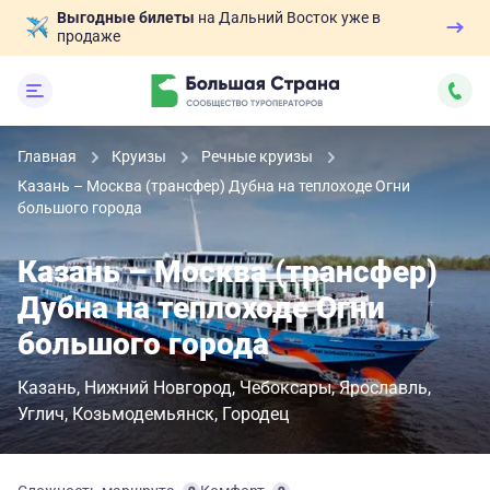
Выгодные билеты
на Дальний Восток уже в
продаже
Главная
Круизы
Речные круизы
Казань – Москва (трансфер) Дубна на теплоходе Огни
большого города
Казань – Москва (трансфер)
Дубна на теплоходе Огни
большого города
Казань
Нижний Новгород
Чебоксары
Ярославль
Углич
Козьмодемьянск
Городец