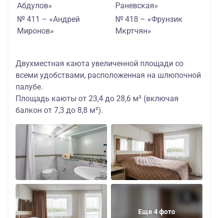
Абдулов»
Раневская»
№ 411 – «Андрей
№ 418 – «Фрунзик
Миронов»
Мкртчян»
Двухместная каюта увеличенной площади со
всеми удобствами, расположенная на шлюпочной
палубе.
Площадь каюты от 23,4 до 28,6 м² (включая
балкон от 7,3 до 8,8 м²).
Еще 4 фото