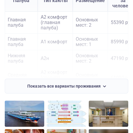
Палуба
Тип каюты
Размещение
за
человек
А2 комфорт
Главная
Основных
(главная
55390 руб
палуба
мест: 2
палуба)
Главная
Основных
А1 комфорт
85990 руб
палуба
мест: 1
Нижняя
Основных
А2н
47190 руб
палуба
мест: 2
А2 комфорт
Средняя
Основных
(средняя
61090 руб
палуба
мест: 2
палуба)
Показать все варианты проживания
Средняя
Основных
Полулюкс Б
70490 руб
палуба
мест: 2
Средняя
Основных
А1 комфорт
85990 руб
палуба
мест: 1
Средняя
Панорамный
Основных
97090 руб
палуба
полулюкс
мест: 2