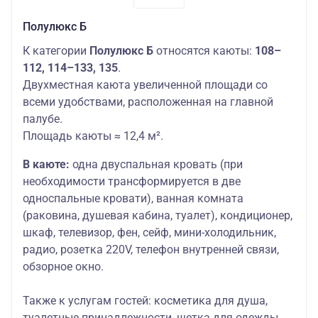
Полулюкс Б
К категории
Полулюкс Б
относятся каюты:
108–
112, 114–133, 135
.
Двухместная каюта увеличенной площади со
всеми удобствами, расположенная на главной
палубе.
Площадь каюты ≈ 12,4 м².
В каюте:
одна двуспальная кровать (при
необходимости трансформируется в две
односпальные кровати), ванная комната
(раковина, душевая кабина, туалет), кондиционер,
шкаф, телевизор, фен, сейф, мини-холодильник,
радио, розетка 220V, телефон внутренней связи,
обзорное окно.
Также к услугам гостей:
косметика для душа,
туалетные принадлежности, щетка для одежды,