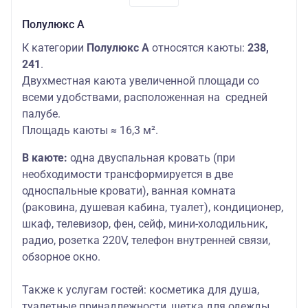
Полулюкс А
К категории
Полулюкс А
относятся каюты:
238,
241
.
Двухместная каюта увеличенной площади со
всеми удобствами, расположенная на средней
палубе.
Площадь каюты ≈ 16,3 м².
В каюте:
одна двуспальная кровать (при
необходимости трансформируется в две
односпальные кровати), ванная комната
(раковина, душевая кабина, туалет), кондиционер,
шкаф, телевизор, фен, сейф, мини-холодильник,
радио, розетка 220V, телефон внутренней связи,
обзорное окно.
Также к услугам гостей:
косметика для душа,
туалетные принадлежности, щетка для одежды,