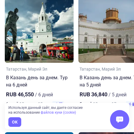
Татарстан
Марий Эл
Татарстан
Марий Эл
В Казань день за днем. Тур
В Казань день за днем.
на 6 дней
на 5 дней
RUB 46,550
RUB 36,840
/ 6 дней
/ 5 дней
6 дней
13 авг. — 18 авг.
5 дней
13 авг. — 17 авг.
+6
+6
Используя данный сайт, вы даете согласие
на использование
файлов куки (cookie)
OK