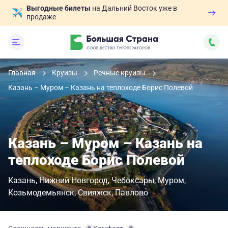
Выгодные билеты
на Дальний Восток уже в
продаже
Главная
Круизы
Речные круизы
Казань – Муром – Казань на теплоходе Борис Полевой
Казань – Муром – Казань на
теплоходе Борис Полевой
Казань
Нижний Новгород
Чебоксары
Муром
Козьмодемьянск
Свияжск
Павлово