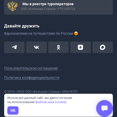
Мы в реестре туроператоров
ООО «Большая Страна» РТО 020723
Давайте дружить
Вдохновляем на путешествия
по России
Пользовательское соглашение
Политика конфиденциальности
© 2016—2026 ООО «Большая Страна». ИНН/КПП
5908078160/590801001 ОГРН 1185958020533
Используя данный сайт, вы даете согласие
Номер в реестре Роскомнадзора № 59-18-006319 (Приказ № 321 от
на использование
файлов куки (cookie)
11.10.2018)
Полное или частичное копирование изображений и текстов возможно
OK
только с указанием активной ссылки на сайт Большая Страна.