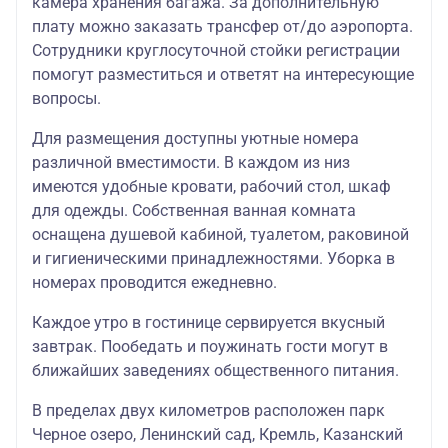
камера хранения багажа. За дополнительную
30.04.26
плату можно заказать трансфер от/до аэропорта.
Сотрудники круглосуточной стойки регистрации
«Кристалл» 3*
30.04.2026-
помогут разместиться и ответят на интересующие
(стандартный
13.05.2026
номер
31370
13370/30
вопросы.
11.06.2026-
TWIN/DBL)
17.06.2026
30.04.26
Для размещения доступны уютные номера
различной вместимости. В каждом из низ
«Марков» 4*
30.04.2026-
(стандарт
13.05.2026
имеются удобные кровати, рабочий стол, шкаф
31370
13370/30
TWIN/DBL)
11.06.2026-
для одежды. Собственная ванная комната
30.04.26
17.06.2026
оснащена душевой кабиной, туалетом, раковиной
и гигиеническими принадлежностями. Уборка в
Отель «Давыдов
на Карла
номерах проводится ежедневно.
30.04.2026-
Маркса» 3*
13.05.2026
(стандартный
31370
13370/30
Каждое утро в гостинице сервируется вкусный
11.06.2026-
номер
17.06.2026
завтрак. Пообедать и поужинать гости могут в
TWIN/DBL)
30.04.26
ближайших заведениях общественного питания.
Отель «Давыдов
В пределах двух километров расположен парк
на Назарбаева»
30.04.2026-
Черное озеро, Ленинский сад, Кремль, Казанский
3* (стандартный
13.05.2026