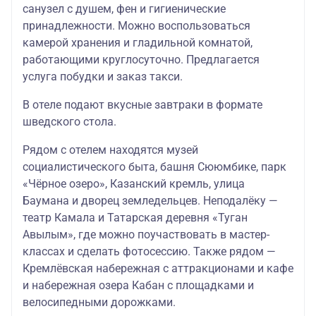
TWIN/DBL)
30.09.2026
санузел с душем, фен и гигиенические
30.04.26
принадлежности. Можно воспользоваться
камерой хранения и гладильной комнатой,
«Отель Азимут»
14.05.2026-
3* (стандартный
работающими круглосуточно. Предлагается
10.06.2026
номер
32370
13370/31
услуга побудки и заказ такси.
18.06.2026-
TWIN/DBL)
30.09.2026
30.04.26
В отеле подают вкусные завтраки в формате
шведского стола.
«Шаляпин Палас
Отель»
14.05.2026-
(стандартный
10.06.2026
Рядом с отелем находятся музей
32570
13370/32
номер
18.06.2026-
социалистического быта, башня Сююмбике, парк
TWIN/DBL)
30.09.2026
«Чёрное озеро», Казанский кремль, улица
30.04.26
Баумана и дворец земледельцев. Неподалёку —
«Ногай» 4*
театр Камала и Татарская деревня «Туган
14.05.2026-
(стандартный
10.06.2026
Авылым», где можно поучаствовать в мастер-
номер
33370
13370/32
18.06.2026-
классах и сделать фотосессию. Также рядом —
TWIN/DBL)
30.09.2026
30.04.26
Кремлёвская набережная с аттракционами и кафе
и набережная озера Кабан с площадками и
Отель «Корстон
14.05.2026-
велосипедными дорожками.
Royal» 5* (номер
10.06.2026