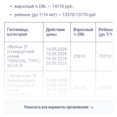
взрослый ½ DBL — 14170 руб.;
ребенок (до 7/14 лет) — 13370/13770 руб.
Гостиница,
Действие
Взрослый
Ребенок
категория
цены
½ DBL
(до 7/14 
«Волга» 2*
14.05.2026-
(стандартный
10.06.2026
номер
25810
13370/25
18.06.2026-
TWIN/DBL/TRPL)
30.09.2026
30.04.26
«Татарстан» 3*
Эконом-Центр
14.05.2026-
(стандартный
10.06.2026
26130
13370/25
номер
18.06.2026-
TWIN/DBL)
30.09.2026
30.04.26
Показать все варианты проживания
«Марков» 4*
14.05.2026-
(стандарт
10.06.2026