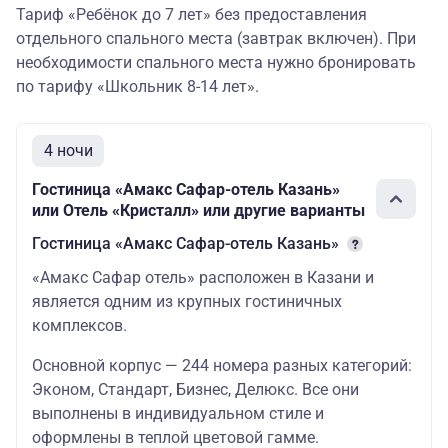
TWIN/DBL, без
27370
13370/26
Тариф «Ребёнок до 7 лет» без предоставления
18.06.2026-
завтрака)
30.09.2026
отдельного спального места (завтрак включен). При
30.04.26
необходимости спального места нужно бронировать
«Амакс Сафар
по тарифу «Школьник 8-14 лет».
Отель» 3*
14.05.2026-
(Эконом/
10.06.2026
Стандарт/
28570
13370/28
18.06.2026-
4 ночи
Бизнес
30.09.2026
TWIN/DBL/TRPL)
Гостиница «Амакс Сафар-отель Казань»
30.04.26
или Отель «Кристалл» или другие варианты
Отель «Давыдов
Гостиница «Амакс Сафар-отель Казань»
на Карла
14.05.2026-
Маркса» 3*
10.06.2026
«Амакс Сафар отель» расположен в Казани и
(стандартный
28570
13370/28
18.06.2026-
номер
является одним из крупных гостиничных
30.09.2026
TWIN/DBL)
комплексов.
30.04.26
Основной корпус — 244 номера разных категорий:
Отель «Давыдов
Эконом, Стандарт, Бизнес, Делюкс. Все они
на Назарбаева»
14.05.2026-
3* (стандартный
10.06.2026
выполнены в индивидуальном стиле и
28570
13370/28
номер
18.06.2026-
оформлены в теплой цветовой гамме.