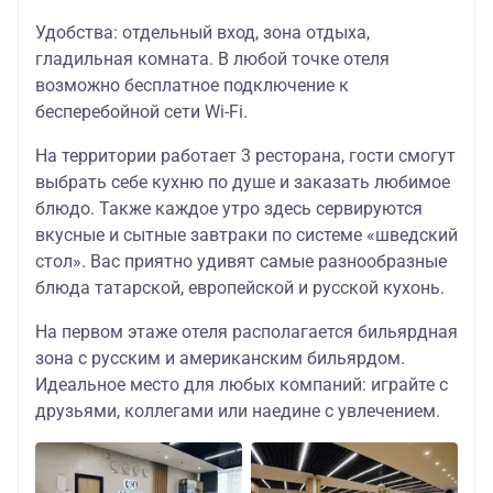
TWIN/DBL)
30.09.2026
30.04.26
Удобства: отдельный вход, зона отдыха,
гладильная комната. В любой точке отеля
«Кристалл» 3*
14.05.2026-
(стандартный
возможно бесплатное подключение к
10.06.2026
номер
28970
13370/28
бесперебойной сети Wi-Fi.
18.06.2026-
TWIN/DBL)
30.09.2026
30.04.26
На территории работает 3 ресторана, гости смогут
выбрать себе кухню по душе и заказать любимое
« IT Парк » 3*
(стандартный
блюдо. Также каждое утро здесь сервируются
номер
14.05.2026-
вкусные и сытные завтраки по системе «шведский
(возможен
10.06.2026
30570
13370/30
стол». Вас приятно удивят самые разнообразные
полуцокольный
18.06.2026-
этаж)
30.09.2026
блюда татарской, европейской и русской кухонь.
TWIN/DBL)
30.04.26
На первом этаже отеля располагается бильярдная
зона с русским и американским бильярдом.
«Биляр Палас
Идеальное место для любых компаний: играйте с
отель» 4*
14.05.2026-
(стандартный
10.06.2026
друзьями, коллегами или наедине с увлечением.
31370
13370/30
номер
18.06.2026-
TWIN/DBL)
30.09.2026
30.04.26