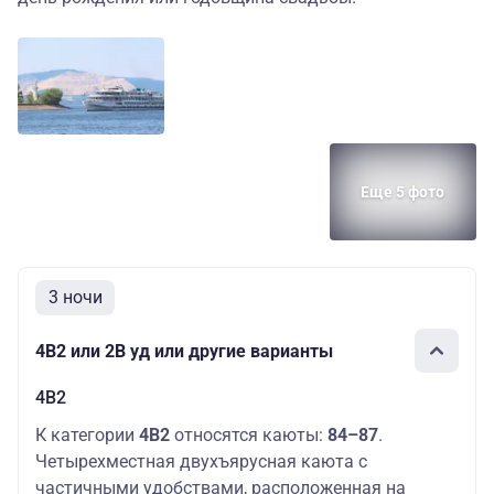
Еще 5 фото
3 ночи
4В2 или 2В уд или другие варианты
4В2
К категории
4В2
относятся каюты:
84–87
.
Четырехместная двухъярусная каюта с
частичными удобствами, расположенная на