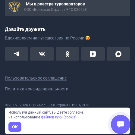
Мы в реестре туроператоров
ООО «Большая Страна» РТО 020723
Давайте дружить
Вдохновляем на путешествия
по России
Пользовательское соглашение
Политика конфиденциальности
© 2016—2026 ООО «Большая Страна». ИНН/КПП
5908078160/590801001 ОГРН 1185958020533
Используя данный сайт, вы даете согласие
Номер в реестре Роскомнадзора № 59-18-006319 (Приказ № 321 от
на использование
файлов куки (cookie)
11.10.2018)
Полное или частичное копирование изображений и текстов возможно
OK
только с указанием активной ссылки на сайт Большая Страна.