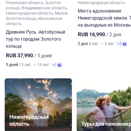
Рязанская область
Золотое
Нижегородская область
кольцо
Владимирская область
Места вдохновения
Нижегородская область
Малое
Нижегородской земли. 
Золотое кольцо
Московская
область
на выходные из Москв
Древняя Русь. Автобусный
RUB 16,990
/ 2 дня
тур по городам Золотого
2 дня
8 авг. — 9 авг.
+3
кольца
RUB 37,990
/ 5 дней
5 дней
15 авг. — 19 авг.
+1
Нижегородская
область
Туры для пенсионе