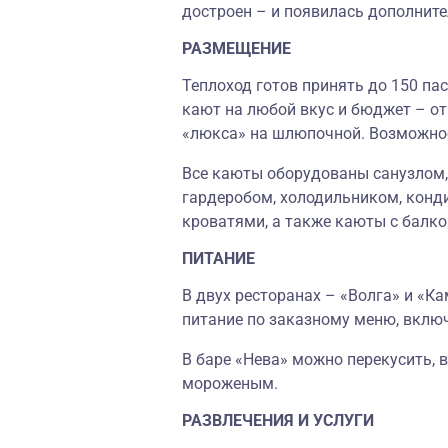
достроен
–
и появилась дополните
РАЗМЕЩЕНИЕ
Теплоход готов принять до 150 па
кают на любой вкус и бюджет – о
«люкса» на шлюпочной. Возможное
Все каюты оборудованы санузлом,
гардеробом, холодильником, конд
кроватями, а также каюты с балко
ПИТАНИЕ
В двух ресторанах
–
«
Волга
»
и
«
Ка
питание по заказному меню, вкл
В баре
«
Нева
»
можно перекусить, 
мороженым.
РАЗВЛЕЧЕНИЯ И УСЛУГИ