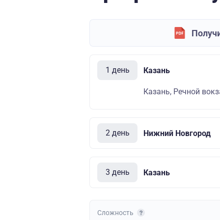
Получи
1 день
Казань
Казань, Речной вокза
2 день
Нижний Новгород
3 день
Казань
Сложность