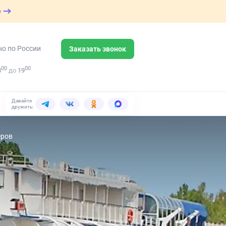
е
но по России
Заказать звонок
00
00
8
до
19
Давайте
дружить:
еров