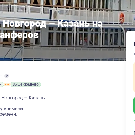
 Новгород – Казань на
Панферов
рт
й
Выше среднего
 Новгород – Казань
у времени.
ремени.