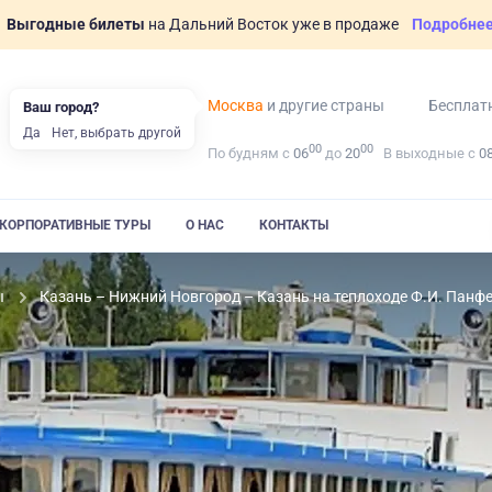
Выгодные билеты
на Дальний Восток уже в продаже
Подробне
Москва
и другие страны
Бесплат
Ваш город?
Да
Нет, выбрать другой
00
00
По будням с
06
до
20
В выходные с
0
КОРПОРАТИВНЫЕ ТУРЫ
О НАС
КОНТАКТЫ
ы
Казань – Нижний Новгород – Казань на теплоходе Ф.И. Панф