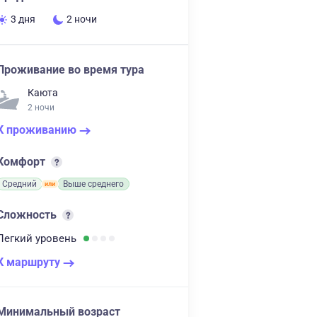
3 дня
2 ночи
Проживание во время тура
Каюта
2 ночи
К проживанию
Комфорт
Средний
Выше среднего
Сложность
Легкий
уровень
К маршруту
Минимальный возраст