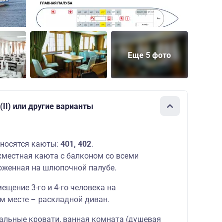
Еще 5 фото
II) или другие варианты
носятся каюты:
401, 402
.
местная каюта с балконом со всеми
оженная на шлюпочной палубе.
щение 3-го и 4-го человека на
м месте – раскладной диван.
альные кровати, ванная комната (душевая