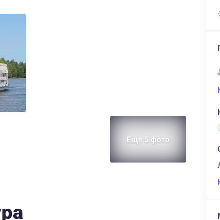
Еще 5 фото
ура