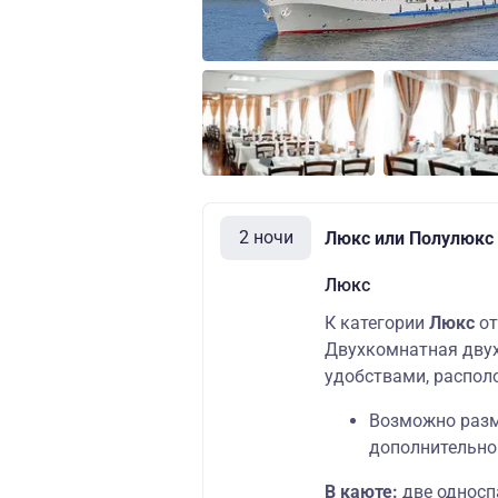
2 ночи
Люкс или Полулюкс (
Люкс
К категории
Люкс
от
Двухкомнатная двух
удобствами, распол
Возможно разме
дополнительно
В каюте:
две односп