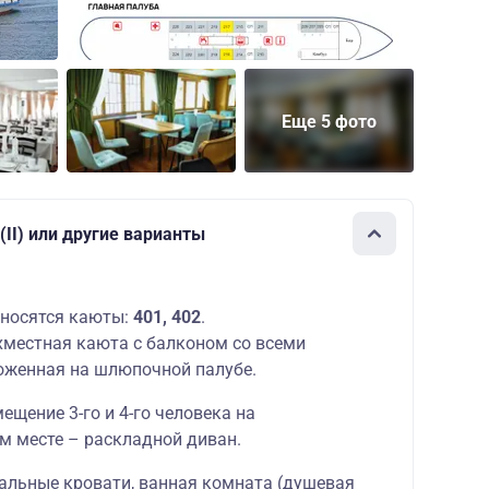
Еще 5 фото
II) или другие варианты
носятся каюты:
401, 402
.
местная каюта с балконом со всеми
оженная на шлюпочной палубе.
щение 3-го и 4-го человека на
м месте – раскладной диван.
альные кровати, ванная комната (душевая