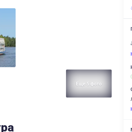
Еще 5 фото
ура