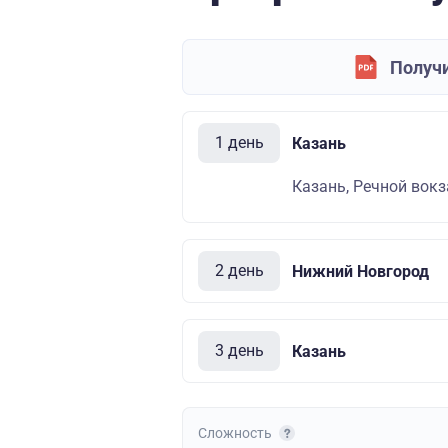
Получи
1 день
Казань
Казань, Речной вокза
2 день
Нижний Новгород
3 день
Казань
Сложность