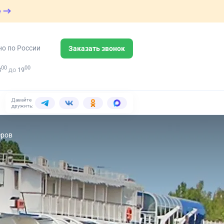
е
но по России
Заказать звонок
00
00
8
до
19
Давайте
дружить:
еров