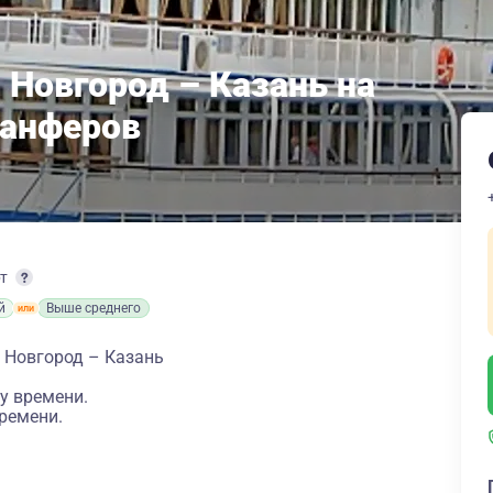
 Новгород – Казань на
Панферов
рт
й
Выше среднего
 Новгород – Казань
у времени.
ремени.