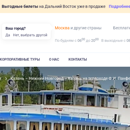
Выгодные билеты
на Дальний Восток уже в продаже
Подробне
Москва
и другие страны
Бесплат
Ваш город?
Да
Нет, выбрать другой
00
00
По будням с
06
до
20
В выходные с
0
КОРПОРАТИВНЫЕ ТУРЫ
О НАС
КОНТАКТЫ
ы
Казань – Нижний Новгород – Казань на теплоходе Ф.И. Панф