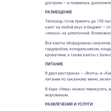
достроен
–
и появилась дополните
РАЗМЕЩЕНИЕ
Теплоход готов принять до 150 па
кают на любой вкус и бюджет – о
«люкса» на шлюпочной. Возможное
Все каюты оборудованы санузлом,
гардеробом, холодильником, конд
кроватями, а также каюты с балко
ПИТАНИЕ
В двух ресторанах
–
«
Волга
»
и
«
Ка
питание по заказному меню, вкл
В баре
«
Нева
»
можно перекусить, 
мороженым.
РАЗВЛЕЧЕНИЯ И УСЛУГИ