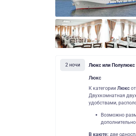
2 ночи
Люкс или Полулюкс (
Люкс
К категории
Люкс
от
Двухкомнатная двух
удобствами, распол
Возможно разме
дополнительно
В каюте:
две односп