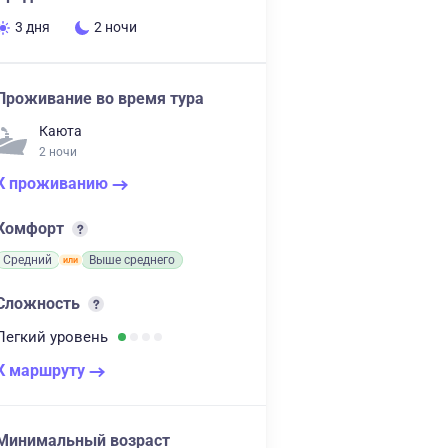
3 дня
2 ночи
Проживание во время тура
Каюта
2 ночи
К проживанию
Комфорт
Средний
Выше среднего
Сложность
Легкий
уровень
К маршруту
Минимальный возраст