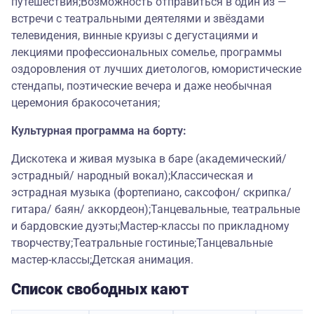
путешествия;Возможность отправиться в один из —
встречи с театральными деятелями и звёздами
телевидения, винные круизы с дегустациями и
лекциями профессиональных сомелье, программы
оздоровления от лучших диетологов, юмористические
стендапы, поэтические вечера и даже необычная
церемония бракосочетания;
Культурная программа на борту:
Дискотека и живая музыка в баре (академический/
эстрадный/ народный вокал);Классическая и
эстрадная музыка (фортепиано, саксофон/ скрипка/
гитара/ баян/ аккордеон);Танцевальные, театральные
и бардовские дуэты;Мастер-классы по прикладному
творчеству;Театральные гостиные;Танцевальные
мастер-классы;Детская анимация.
Список свободных кают