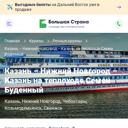
Выгодные билеты
на Дальний Восток уже в
продаже
Главная
Круизы
Речные круизы
Казань – Нижний Новгород – Казань на теплоходе Семен
Буденный
Казань – Нижний Новгород –
Казань на теплоходе Семен
Буденный
Казань
Нижний Новгород
Чебоксары
Козьмодемьянск
Свияжск