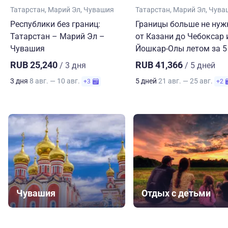
Татарстан
Марий Эл
Чувашия
Татарстан
Марий Эл
Чува
Республики без границ:
Границы больше не нуж
Татарстан – Марий Эл –
от Казани до Чебоксар 
Чувашия
Йошкар-Олы летом за 5
RUB 25,240
RUB 41,366
/ 3 дня
/ 5 дней
3 дня
8 авг. — 10 авг.
5 дней
21 авг. — 25 авг.
+3
+2
Чувашия
Отдых с детьми