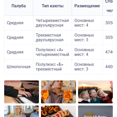
Стои
Палуба
Тип каюты
Размещение
з
чело
Четырехместная
Основных
Средняя
30500
двухъярусная
мест: 4
Трехместная
Основных
Средняя
30500
двухъярусная
мест: 3
Полулюкс «А»
Основных
Средняя
47400
четырехместный
мест: 4
Полулюкс «Б»
Основных
Шлюпочная
44000
трехместный
мест: 3