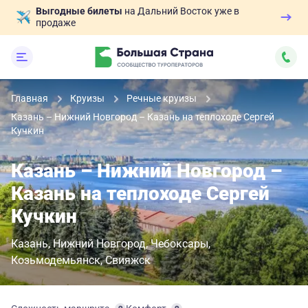
Выгодные билеты
на Дальний Восток уже в
продаже
Главная
Круизы
Речные круизы
Казань – Нижний Новгород – Казань на теплоходе Сергей
Кучкин
Казань – Нижний Новгород –
Казань на теплоходе Сергей
Кучкин
Казань
Нижний Новгород
Чебоксары
Козьмодемьянск
Свияжск